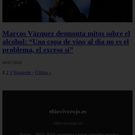
Marcos Vázquez desmonta mitos sobre el
alcohol: “Una copa de vino al día no es el
problema, el exceso sí”
04/07/2026
1
2
3
Siguiente ›
Última »
eltiovivorojo.es
eltiovivorojo.es
Inicio
2015
2016
argentina
carnes
comidas
espana