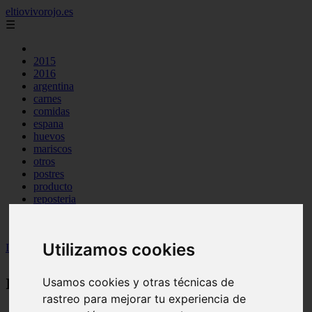
eltiovivorojo.es
☰
2015
2016
argentina
carnes
comidas
espana
huevos
mariscos
otros
postres
producto
reposteria
venezuela
verduras
Utilizamos cookies
Inicio
>
recetas
recetas
Usamos cookies y otras técnicas de
rastreo para mejorar tu experiencia de