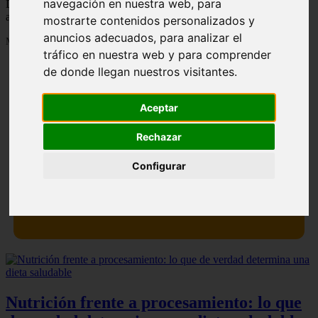
navegación en nuestra web, para
Descubre todas las noticias de la categoría recetas. Artículos
actualizados y contenido de calidad en eltiovivorojo.es.
mostrarte contenidos personalizados y
anuncios adecuados, para analizar el
Mostrando 1 - 24 de 1287 artículos
tráfico en nuestra web y para comprender
de donde llegan nuestros visitantes.
Aceptar
Rechazar
Contraindicaciones del espino amarillo: conocelas
❮
❯
ahora
Configurar
Nutrición frente a procesamiento: lo que