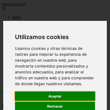
eltiovivorojo.es
☰
Inicio
2015
2016
argentina
Utilizamos cookies
carnes
comidas
Usamos cookies y otras técnicas de
espana
huevos
rastreo para mejorar tu experiencia de
mariscos
navegación en nuestra web, para
otros
mostrarte contenidos personalizados y
postres
producto
anuncios adecuados, para analizar el
reposteria
tráfico en nuestra web y para comprender
venezuela
de donde llegan nuestros visitantes.
verduras
Inicio
>
recetas
>
El sistema de receta electrónica del IbSalut vuelve
Aceptar
a funcionar tras los fallos para dispensar medicamentos
El sistema de receta electrónica del
Rechazar