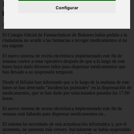
IbSalut vuelve a funcionar tras los fallos
Configurar
para dispensar medicamentos
📅 24/02/2026
El Colegio Oficial de Farmacéuticos de Baleares había pedido a la
ciudadanía no acudir a las farmacias a recoger medicamentos si no
era urgente
El nuevo sistema de receta electrónica implementado este fin de
semana vuelve a estar operativo después de que a lo largo de este
lunes haya dado diversos fallos para dispensar medicamentos que
han llevado a su suspensión temporal.
Desde el IbSalut han informado que a lo largo de la mañana de este
lunes se han detectado "incidencias puntuales" en la dispensación de
medicamentos, que se han dado por solucionados pasadas las 17:00
horas.
El nuevo sistema de receta electrónica implementado este fin de
semana está fallando para dispensar medicamentos en...
El sistema ha necesitado de una actualización informática y, por el
momento, no presenta más errores. Inicialmente se había suspendido