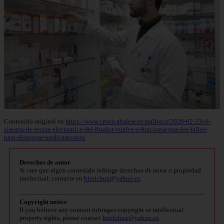
Contenido original en
https://www.cronicabalear.es/mallorca/2026-02-23/el-
sistema-de-receta-electronica-del-ibsalut-vuelve-a-funcionar-tras-los-fallos-
para-dispensar-medicamentos/
Derechos de autor
Si cree que algún contenido infringe derechos de autor o propiedad
intelectual, contacte en
bitelchux@yahoo.es
.
Copyright notice
If you believe any content infringes copyright or intellectual
property rights, please contact
bitelchux@yahoo.es
.