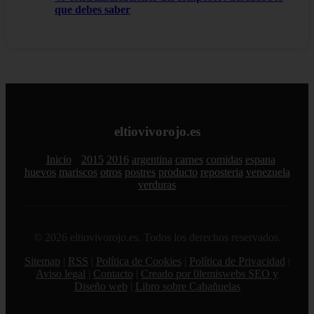
que debes saber
eltiovivorojo.es
Inicio
2015
2016
argentina
carnes
comidas
espana
huevos
mariscos
otros
postres
producto
reposteria
venezuela
verduras
© 2026 eltiovivorojo.es. Todos los derechos reservados.
Sitemap
|
RSS
|
Política de Cookies
|
Política de Privacidad
|
Aviso legal
|
Contacto
|
Creado por 0lemiswebs SEO y
Diseño web
|
Libro sobre Cabañuelas