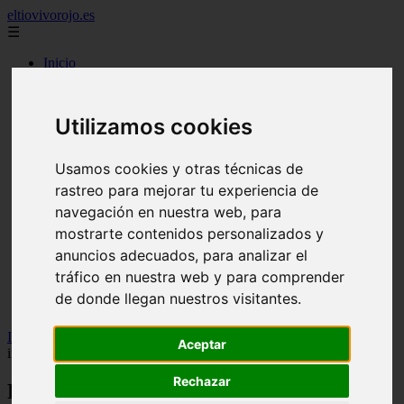
eltiovivorojo.es
☰
Inicio
2015
2016
Utilizamos cookies
argentina
carnes
comidas
Usamos cookies y otras técnicas de
espana
rastreo para mejorar tu experiencia de
huevos
mariscos
navegación en nuestra web, para
otros
mostrarte contenidos personalizados y
postres
anuncios adecuados, para analizar el
producto
reposteria
tráfico en nuestra web y para comprender
venezuela
de donde llegan nuestros visitantes.
verduras
Inicio
>
recetas
>
Pan nube con orégano y ajo en sartén: la receta
Aceptar
imperdible y fácil
Rechazar
Pan nube con orégano y ajo en sartén: la