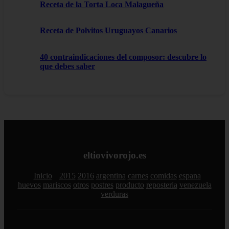
Receta de la Torta Loca Malagueña
Receta de Polvitos Uruguayos Canarios
40 contraindicaciones del composor: descubre lo
que debes saber
eltiovivorojo.es
Inicio
2015
2016
argentina
carnes
comidas
espana
huevos
mariscos
otros
postres
producto
reposteria
venezuela
verduras