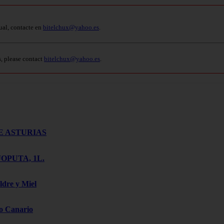
ual, contacte en
bitelchux@yahoo.es
.
s, please contact
bitelchux@yahoo.es
.
E ASTURIAS
OPUTA, 1L.
ldre y Miel
o Canario