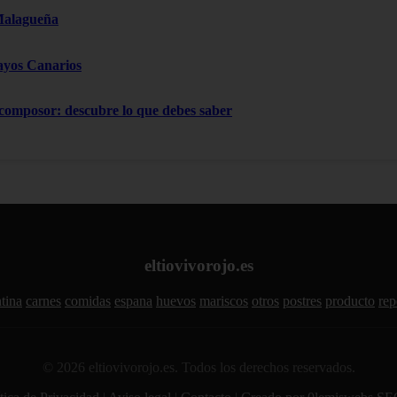
Malagueña
ayos Canarios
 composor: descubre lo que debes saber
eltiovivorojo.es
tina
carnes
comidas
espana
huevos
mariscos
otros
postres
producto
rep
© 2026 eltiovivorojo.es. Todos los derechos reservados.