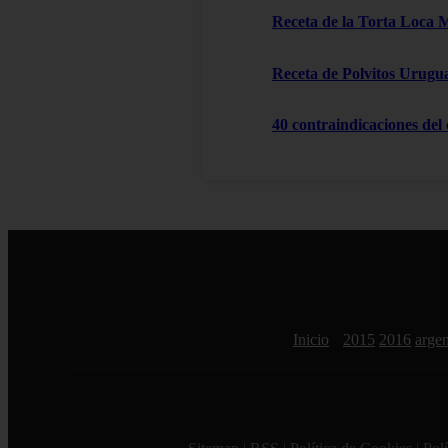
Receta de la Torta Loca 
Receta de Polvitos Urugu
40 contraindicaciones del
Inicio
2015
2016
argen