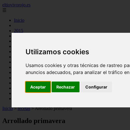
eltiovivorojo.es
☰
Inicio
2015
2016
argentina
carnes
Utilizamos cookies
comidas
espana
huevos
Usamos cookies y otras técnicas de rastreo pa
mariscos
anuncios adecuados, para analizar el tráfico e
otros
postres
producto
Aceptar
Rechazar
Configurar
reposteria
venezuela
verduras
Inicio
>
recetas
>
Arrollado primavera
Arrollado primavera