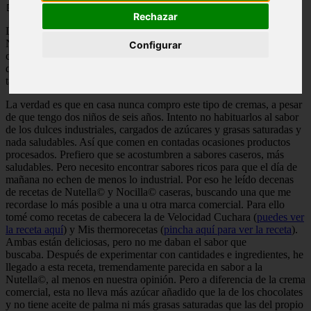
📅 07/05/2025
Rechazar
Llevo meses intentando encontrar la receta ideal de Nocilla© o
Nutella© casera. En mi casa, de pequeña, recuerdo los tarros de
Configurar
cristal de Nocilla©. Cuando se popularizó la Nutella© reconozco
que, aunque no suelo comer ni una ni otra habitualmente, a mí
también me atrapó ese sabor más intenso a avellana.
La verdad es que en casa nunca compro este tipo de cremas, a pesar
de que tengo dos niños de seis años. Intento no habituarlos al sabor
de los dulces industriales, cargados de azúcares y grasas saturadas y
nada saludables. Así que comen en contadas ocasiones productos
procesados. Prefiero que se acostumbren a sabores caseros, más
saludables. Pero necesito encontrar sabores ricos para que el día de
mañana no echen de menos lo industrial. Por eso he leído decenas
de recetas de Nutella© y Nocilla© caseras, buscando una que me
recordase lo más posible a una u otra marca comercial. Para ello
tomé como recetas de cabecera la de Velocidad Cuchara (
puedes ver
la receta aquí
) y Mis thermorecetas (
pincha aquí para ver la receta
).
Ambas están deliciosas, pero no me daban el sabor que
buscaba. Después de experimentar con cantidades e ingredientes, he
llegado a esta receta, tremendamente parecida en sabor a la
Nutella©, al menos en nuestra opinión. Pero a diferencia de la crema
comercial, esta no lleva más azúcar añadido que la de los chocolates
y no tiene aceite de palma ni más grasas saturadas que las del propio