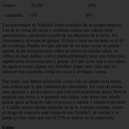
Grasas: 31,6% 19%
– saturadas: 11% 8%
Los porcentajes de Nutella© están extraídos de su propia etiqueta.
Los de la crema de cacao y avellanas casera son valores muy
aproximados, calculados a partir de las etiquetas de la leche, los
chocolates y el aceite de girasol. El único valor no incluido es el de
las avellanas. Podéis ver que además de no tener aceite de palma
(aparte de las informaciones sobre su efecto en nuestra salud, su
cultivo es muy dañino a nivel medioambiental), tiene una reducción
significativa en los azúcares y grasas. Así que si en casa a mis niños
les apetece tomar alguna vez Nutella© tengo muy claro que les
ofreceré esta riquísima crema de cacao y avellanas casera.
Por cierto, una última aclaración: como veis no añado en la receta
más azúcar que la que contienen los chocolates. En casa no somos
muy gosolos y así nos parece que está suficientemente dulce. Pero si
pruebas esta receta y te gustaría más dulce, solo tienes que añadir
azúcar glass al final de todo el proceso y triturar 1 minuto/velocidad
5. Cuánto azúcar añadas depende ya de ti. Aunque cuidado, corres
el riesgo de convertir esta crema en una Nutella© de verdad si te
pasas (ya has visto que casi el 57% es azúcar en la comercial).
Edito: