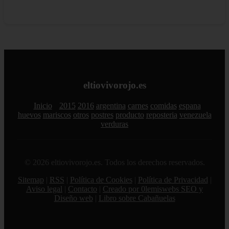
eltiovivorojo.es
Inicio
2015
2016
argentina
carnes
comidas
espana
huevos
mariscos
otros
postres
producto
reposteria
venezuela
verduras
© 2026 eltiovivorojo.es. Todos los derechos reservados.
Sitemap
|
RSS
|
Política de Cookies
|
Política de Privacidad
|
Aviso legal
|
Contacto
|
Creado por 0lemiswebs SEO y
Diseño web
|
Libro sobre Cabañuelas