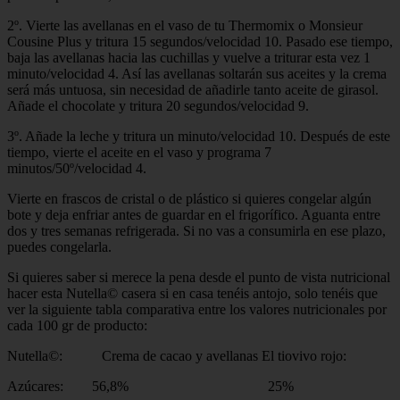
2º. Vierte las avellanas en el vaso de tu Thermomix o Monsieur
Cousine Plus y tritura 15 segundos/velocidad 10. Pasado ese tiempo,
baja las avellanas hacia las cuchillas y vuelve a triturar esta vez 1
minuto/velocidad 4. Así las avellanas soltarán sus aceites y la crema
será más untuosa, sin necesidad de añadirle tanto aceite de girasol.
Añade el chocolate y tritura 20 segundos/velocidad 9.
3º. Añade la leche y tritura un minuto/velocidad 10. Después de este
tiempo, vierte el aceite en el vaso y programa 7
minutos/50º/velocidad 4.
Vierte en frascos de cristal o de plástico si quieres congelar algún
bote y deja enfriar antes de guardar en el frigorífico. Aguanta entre
dos y tres semanas refrigerada. Si no vas a consumirla en ese plazo,
puedes congelarla.
Si quieres saber si merece la pena desde el punto de vista nutricional
hacer esta Nutella© casera si en casa tenéis antojo, solo tenéis que
ver la siguiente tabla comparativa entre los valores nutricionales por
cada 100 gr de producto:
Nutella©: Crema de cacao y avellanas El tiovivo rojo:
Azúcares: 56,8% 25%