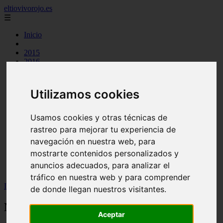
eltiovivorojo.es
☰
Inicio
2015
2016
argentina
carnes
comidas
Utilizamos cookies
espana
huevos
mariscos
Usamos cookies y otras técnicas de
otros
rastreo para mejorar tu experiencia de
postres
navegación en nuestra web, para
producto
reposteria
mostrarte contenidos personalizados y
venezuela
anuncios adecuados, para analizar el
verduras
tráfico en nuestra web y para comprender
Inicio
>
recetas
>
Nutella casera “El tiovivo rojo”
de donde llegan nuestros visitantes.
Nutella casera “El tiovivo rojo”
Aceptar