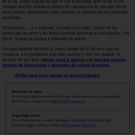
de ETR. Estoy segura de que te van a encantar, pero si no es así
siempre puedes utilizar el enlace de cancelación de suscripción de
esos correos electrónicos para cancelar tu suscripción en cualquier
momento.
Procesando… ¡Lo lograste! Ya estás en la lista. ¡Vaya! Se ha
producido un error y no hemos podido procesar tu suscripción. Por
favor, recarga la página e inténtalo de nuevo.
Os presentamos también la nueva tienda de El tiovivo rojo en
Amazon. Los productos que más usamos y más nos gustan, al
alcance de un click:
pincha aquí si quieres ver nuestro menaje,
objetos de decoración y utensilios de cocina favoritos
.
¡
Pulsa aquí para entrar en nuestra tienda!
Derechos de autor
Si cree que algún contenido infringe derechos de autor o propiedad
intelectual, contacte en
bitelchux@yahoo.es
.
Copyright notice
If you believe any content infringes copyright or intellectual
property rights, please contact
bitelchux@yahoo.es
.