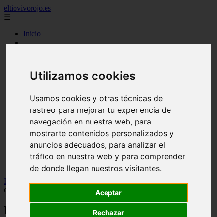
eltiovivorojo.es
☰
Inicio
2015
2016
argentina
Utilizamos cookies
carnes
comidas
espana
Usamos cookies y otras técnicas de
huevos
rastreo para mejorar tu experiencia de
mariscos
navegación en nuestra web, para
otros
postres
mostrarte contenidos personalizados y
producto
anuncios adecuados, para analizar el
reposteria
tráfico en nuestra web y para comprender
venezuela
verduras
de donde llegan nuestros visitantes.
Inicio
>
recetas
>
Recetas Cookeo: bizcocho de yogur bañado de
chocolate
Aceptar
Recetas Cookeo: bizcocho de yogur
Rechazar