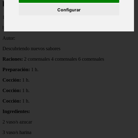
bañado de chocolate
Configurar
📅 06/09/2025
bizcocho de yogur bañado de chocolate
Autor:
Descubriendo nuevos sabores
Raciones:
2 comensales 4 comensales 6 comensales
Preparación:
1 h.
Cocción:
1 h.
Cocción:
1 h.
Cocción:
1 h.
Ingredientes:
2 vaso/s azucar
3 vaso/s harina