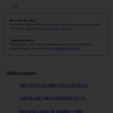
1 h.
Derechos de autor
Si cree que algún contenido infringe derechos de autor o propiedad
intelectual, contacte en
bitelchux@yahoo.es
.
Copyright notice
If you believe any content infringes copyright or intellectual
property rights, please contact
bitelchux@yahoo.es
.
Relaccionados
ORUJOS Y LICORES DE ASTURIAS
CREMA DE ORUJO HIJOPUTA, 1L.
Receta de Lacitos de Hojaldre y Miel