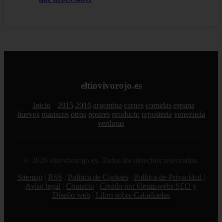
eltiovivorojo.es
Inicio
2015
2016
argentina
carnes
comidas
espana
huevos
mariscos
otros
postres
producto
reposteria
venezuela
verduras
© 2026 eltiovivorojo.es. Todos los derechos reservados.
Sitemap
|
RSS
|
Política de Cookies
|
Política de Privacidad
|
Aviso legal
|
Contacto
|
Creado por 0lemiswebs SEO y
Diseño web
|
Libro sobre Cabañuelas