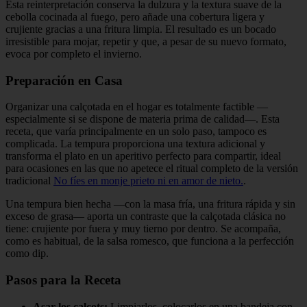
Esta reinterpretación conserva la dulzura y la textura suave de la
cebolla cocinada al fuego, pero añade una cobertura ligera y
crujiente gracias a una fritura limpia. El resultado es un bocado
irresistible para mojar, repetir y que, a pesar de su nuevo formato,
evoca por completo el invierno.
Preparación en Casa
Organizar una calçotada en el hogar es totalmente factible —
especialmente si se dispone de materia prima de calidad—. Esta
receta, que varía principalmente en un solo paso, tampoco es
complicada. La tempura proporciona una textura adicional y
transforma el plato en un aperitivo perfecto para compartir, ideal
para ocasiones en las que no apetece el ritual completo de la versión
tradicional
No fíes en monje prieto ni en amor de nieto.
.
Una tempura bien hecha —con la masa fría, una fritura rápida y sin
exceso de grasa— aporta un contraste que la calçotada clásica no
tiene: crujiente por fuera y muy tierno por dentro. Se acompaña,
como es habitual, de la salsa romesco, que funciona a la perfección
como dip.
Pasos para la Receta
Asar los calçots:
Limpiarlos, colocarlos en una bandeja con