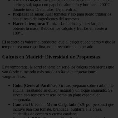
aceite y sal, tapar con papel de aluminio y hornear a 200°C
durante unos 15 minutos. Dejar enfriar.
Preparar la salsa:
Asar tomates y ajo para luego triturarlos
con el resto de ingredientes del romesco.
Hacer la tempura:
Tamizar las harinas y mezclar para
obtener la masa. Rebozar los calçots y freírlos en aceite a
180°C.
El secreto
es valorar el producto: que el calçot quede tierno y que la
tempura sea una capa fina, no un recubrimiento pesado.
Calçots en Madrid: Diversidad de Propuestas
Esta temporada, Madrid se toma en serio los calçots con ofertas que
van desde el método más ortodoxo hasta interpretaciones
vanguardistas.
Gobu (General Pardiñas, 8):
Los preparan sobre carbón de
encina, resaltando su dulzor natural y un toque ahumado. Se
sirven con romesco casero como un plato especial de
temporada.
Candeli:
Ofrece un
Menú Calçotada
(52€ por persona) que
incluye pan con tomate, brandada, butifarra a la brasa,
chuletillas de cordero y crema catalana.