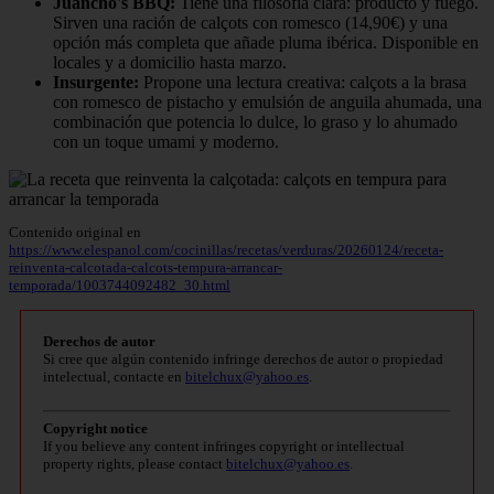
Juancho's BBQ:
Tiene una filosofía clara: producto y fuego.
Sirven una ración de calçots con romesco (14,90€) y una
opción más completa que añade pluma ibérica. Disponible en
locales y a domicilio hasta marzo.
Insurgente:
Propone una lectura creativa: calçots a la brasa
con romesco de pistacho y emulsión de anguila ahumada, una
combinación que potencia lo dulce, lo graso y lo ahumado
con un toque umami y moderno.
Contenido original en
https://www.elespanol.com/cocinillas/recetas/verduras/20260124/receta-
reinventa-calcotada-calcots-tempura-arrancar-
temporada/1003744092482_30.html
Derechos de autor
Si cree que algún contenido infringe derechos de autor o propiedad
intelectual, contacte en
bitelchux@yahoo.es
.
Copyright notice
If you believe any content infringes copyright or intellectual
property rights, please contact
bitelchux@yahoo.es
.