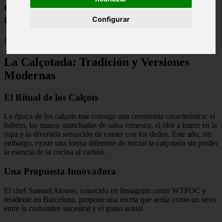
calçots en tempura para arrancar la
temporada
Configurar
📅 24/01/2026
La Calçotada: Tradición y Versiones
Modernas
El Ritual de los Calçots
La época de los calçots trae consigo una ceremonia característica: el
babero, las manos manchadas de salsa romesco, el olor a humo en la
ropa y la divertida sensación de comer con los dedos. Este año, sin
embargo, existe una forma diferente de iniciar la calçotada sin perder
la esencia de la cocina al carbón.
Una Propuesta Innovadora
El chef Samuel Alonso, conocido en Instagram como WTFOC y
residente en Barcelona, propone una receta que actúa como un nexo
entre la costumbre ancestral y el gusto actual.