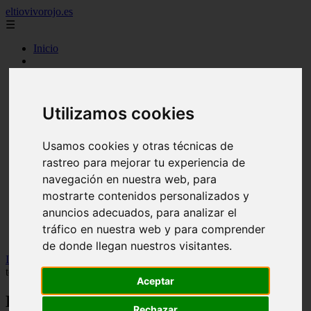
eltiovivorojo.es
☰
Inicio
2015
2016
argentina
Utilizamos cookies
carnes
comidas
espana
Usamos cookies y otras técnicas de
huevos
mariscos
rastreo para mejorar tu experiencia de
otros
navegación en nuestra web, para
postres
mostrarte contenidos personalizados y
producto
reposteria
anuncios adecuados, para analizar el
venezuela
tráfico en nuestra web y para comprender
verduras
de donde llegan nuestros visitantes.
Inicio
>
recetas
>
La receta que reinventa la calçotada: calçots en
tempura para arrancar la temporada
Aceptar
La receta que reinventa la calçotada:
Rechazar