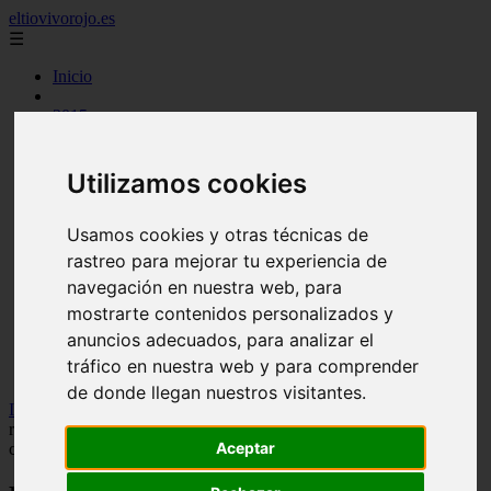
eltiovivorojo.es
☰
Inicio
2015
2016
argentina
carnes
Utilizamos cookies
comidas
espana
Usamos cookies y otras técnicas de
huevos
mariscos
rastreo para mejorar tu experiencia de
otros
navegación en nuestra web, para
postres
mostrarte contenidos personalizados y
producto
reposteria
anuncios adecuados, para analizar el
venezuela
tráfico en nuestra web y para comprender
verduras
de donde llegan nuestros visitantes.
Inicio
>
recetas
>
María Castro, actriz de ‘La Promesa’, comparte la
receta más fácil y rica para hacer sobao pasiego en casa: “Queda
Aceptar
cremosísimo”