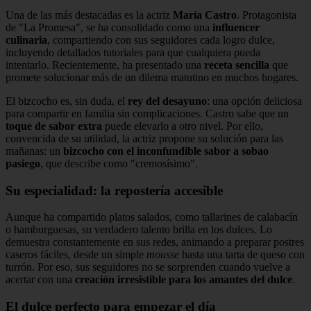
Una de las más destacadas es la actriz
María Castro
. Protagonista
de "La Promesa", se ha consolidado como una
influencer
culinaria
, compartiendo con sus seguidores cada logro dulce,
incluyendo detallados tutoriales para que cualquiera pueda
intentarlo. Recientemente, ha presentado una
receta sencilla
que
promete solucionar más de un dilema matutino en muchos hogares.
El bizcocho es, sin duda, el
rey del desayuno
: una opción deliciosa
para compartir en familia sin complicaciones. Castro sabe que un
toque de sabor extra
puede elevarlo a otro nivel. Por ello,
convencida de su utilidad, la actriz propone su solución para las
mañanas: un
bizcocho con el inconfundible sabor a sobao
pasiego
, que describe como "cremosísimo".
Su especialidad: la repostería accesible
Aunque ha compartido platos salados, como tallarines de calabacín
o hamburguesas, su verdadero talento brilla en los dulces. Lo
demuestra constantemente en sus redes, animando a preparar postres
caseros fáciles, desde un simple
mousse
hasta una tarta de queso con
turrón. Por eso, sus seguidores no se sorprenden cuando vuelve a
acertar con una
creación irresistible para los amantes del dulce
.
El dulce perfecto para empezar el día