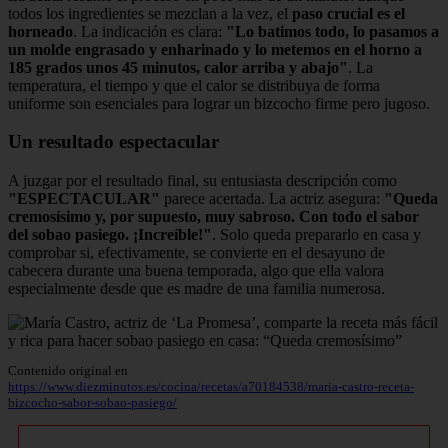
todos los ingredientes se mezclan a la vez, el
paso crucial es el
horneado
. La indicación es clara:
"Lo batimos todo, lo pasamos a
un molde engrasado y enharinado y lo metemos en el horno a
185 grados unos 45 minutos, calor arriba y abajo"
. La
temperatura, el tiempo y que el calor se distribuya de forma
uniforme son esenciales para lograr un bizcocho firme pero jugoso.
Un resultado espectacular
A juzgar por el resultado final, su entusiasta descripción como
"ESPECTACULAR"
parece acertada. La actriz asegura:
"Queda
cremosísimo y, por supuesto, muy sabroso. Con todo el sabor
del sobao pasiego. ¡Increíble!"
. Solo queda prepararlo en casa y
comprobar si, efectivamente, se convierte en el desayuno de
cabecera durante una buena temporada, algo que ella valora
especialmente desde que es madre de una familia numerosa.
Contenido original en
https://www.diezminutos.es/cocina/recetas/a70184538/maria-castro-receta-
bizcocho-sabor-sobao-pasiego/