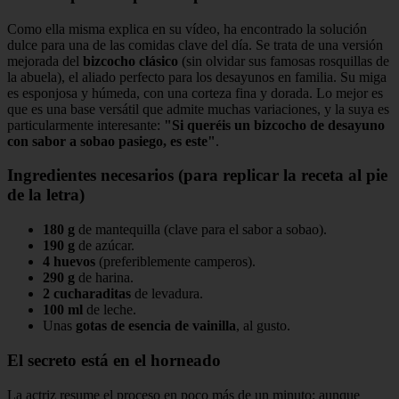
Como ella misma explica en su vídeo, ha encontrado la solución
dulce para una de las comidas clave del día. Se trata de una versión
mejorada del
bizcocho clásico
(sin olvidar sus famosas rosquillas de
la abuela), el aliado perfecto para los desayunos en familia. Su miga
es esponjosa y húmeda, con una corteza fina y dorada. Lo mejor es
que es una base versátil que admite muchas variaciones, y la suya es
particularmente interesante:
"Si queréis un bizcocho de desayuno
con sabor a sobao pasiego, es este"
.
Ingredientes necesarios (para replicar la receta al pie
de la letra)
180 g
de mantequilla (clave para el sabor a sobao).
190 g
de azúcar.
4 huevos
(preferiblemente camperos).
290 g
de harina.
2 cucharaditas
de levadura.
100 ml
de leche.
Unas
gotas de esencia de vainilla
, al gusto.
El secreto está en el horneado
La actriz resume el proceso en poco más de un minuto: aunque