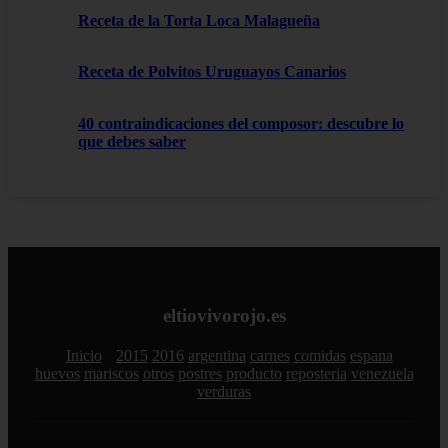
Receta de la Torta Loca Malagueña
Receta de Polvitos Uruguayos Canarios
40 contraindicaciones del composor: descubre lo
que debes saber
eltiovivorojo.es
Inicio
2015
2016
argentina
carnes
comidas
espana
huevos
mariscos
otros
postres
producto
reposteria
venezuela
verduras