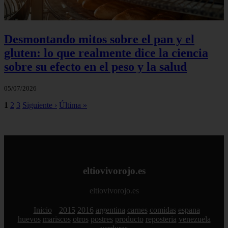
Desmontando mitos sobre el pan y el
gluten: lo que realmente dice la ciencia
sobre su efecto en el peso y la salud
05/07/2026
1
2
3
Siguiente ›
Última »
eltiovivorojo.es
eltiovivorojo.es
Inicio
2015
2016
argentina
carnes
comidas
espana
huevos
mariscos
otros
postres
producto
reposteria
venezuela