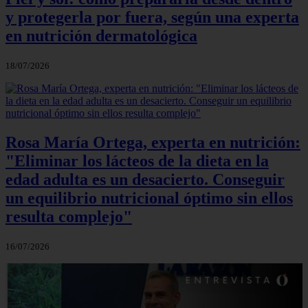
y protegerla por fuera, según una experta
en nutrición dermatológica
18/07/2026
Rosa María Ortega, experta en nutrición:
"Eliminar los lácteos de la dieta en la
edad adulta es un desacierto. Conseguir
un equilibrio nutricional óptimo sin ellos
resulta complejo"
16/07/2026