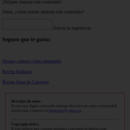
¡Déjame mejorar este contenido!
Dime, ¿cómo puedo mejorar este contenido?
Enviar la sugerencia
Seguro que te gusta:
Hogao; conoce cómo prepararlo
Receta Hallacas
Receta Sopa de Cangrejo
Derechos de autor
Si cree que algún contenido infringe derechos de autor o propiedad
intelectual, contacte en
bitelchux@yahoo.es
.
Copyright notice
If you believe any content infringes copyright or intellectual