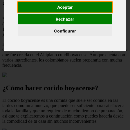
📅 21/05/2025
Aceptar
5
Rechazar
(
1
Configurar
)
El cocido boyacense es uno de los platillos típicos característicos de
Colombia, cuya receta es una variación de la olla podrida española y
que fue creada en el Altiplano cundiboyacense. Aunque cuenta con
varios ingredientes, los colombianos suelen prepararla con mucha
frecuencia.
¿Cómo hacer cocido boyacense?
El cocido boyacense es una comida que suele ser comida en las
tardes como un almuerzo, que puede ser suficiente para satisfacer a
toda la familia y que no requiere de mucho tiempo de preparación,
así que te explicaremos a continuación como puedes hacerla desde
la comodidad de tu casa sin muchos inconvenientes.