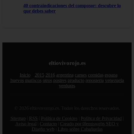
40 contraindicaciones del composor: descubre lo
que debes saber
eltiovivorojo.es
Inicio
2015
2016
argentina
carnes
comidas
espana
huevos
mariscos
otros
postres
producto
reposteria
venezuela
verduras
© 2026 eltiovivorojo.es. Todos los derechos reservados.
Sitemap
|
RSS
|
Política de Cookies
|
Política de Privacidad
|
Aviso legal
|
Contacto
|
Creado por 0lemiswebs SEO y
Diseño web
|
Libro sobre Cabañuelas