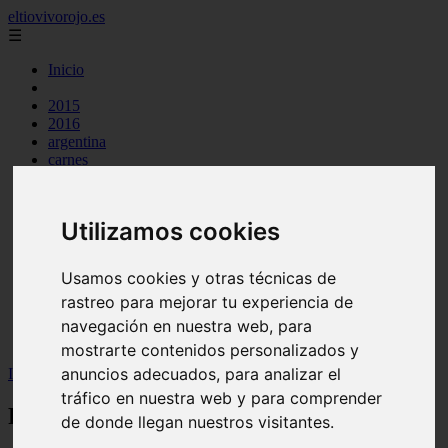
eltiovivorojo.es
☰
Inicio
2015
2016
argentina
carnes
comidas
espana
huevos
Utilizamos cookies
mariscos
otros
postres
Usamos cookies y otras técnicas de
producto
rastreo para mejorar tu experiencia de
reposteria
venezuela
navegación en nuestra web, para
verduras
mostrarte contenidos personalizados y
anuncios adecuados, para analizar el
Inicio
>
recetas
>
Receta cocido boyacense
tráfico en nuestra web y para comprender
Receta cocido boyacense
de donde llegan nuestros visitantes.