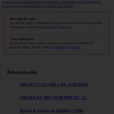
experience-forum/20260623/longevidad-cuida-nutricion-unica-especie-
envenena-comida-tomarla/1003744296710_0.html
Derechos de autor
Si cree que algún contenido infringe derechos de autor o propiedad
intelectual, contacte en
bitelchux@yahoo.es
.
Copyright notice
If you believe any content infringes copyright or intellectual
property rights, please contact
bitelchux@yahoo.es
.
Relaccionados
ORUJOS Y LICORES DE ASTURIAS
CREMA DE ORUJO HIJOPUTA, 1L.
Receta de Lacitos de Hojaldre y Miel