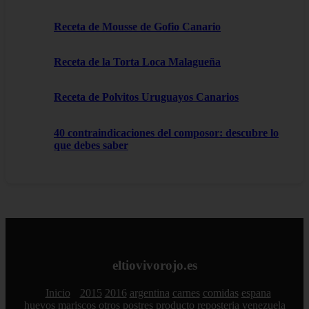
Receta de Mousse de Gofio Canario
Receta de la Torta Loca Malagueña
Receta de Polvitos Uruguayos Canarios
40 contraindicaciones del composor: descubre lo
que debes saber
eltiovivorojo.es
Inicio
2015
2016
argentina
carnes
comidas
espana
huevos
mariscos
otros
postres
producto
reposteria
venezuela