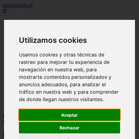
eltiovivorojo.es
☰
Inicio
2015
Utilizamos cookies
2016
argentina
carnes
Usamos cookies y otras técnicas de
comidas
espana
rastreo para mejorar tu experiencia de
huevos
navegación en nuestra web, para
mariscos
mostrarte contenidos personalizados y
otros
postres
anuncios adecuados, para analizar el
producto
tráfico en nuestra web y para comprender
reposteria
de donde llegan nuestros visitantes.
venezuela
verduras
Aceptar
Inicio
>
nutricion
>
Nutrición y longevidad: claves científicas para
una vida más larga y saludable
Rechazar
Nutrición y longevidad: claves científicas