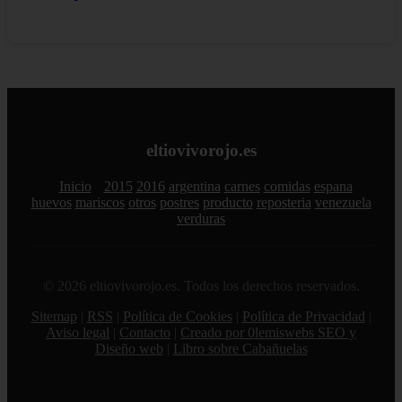
eltiovivorojo.es
Inicio
2015
2016
argentina
carnes
comidas
espana
huevos
mariscos
otros
postres
producto
reposteria
venezuela
verduras
© 2026 eltiovivorojo.es. Todos los derechos reservados.
Sitemap
|
RSS
|
Política de Cookies
|
Política de Privacidad
|
Aviso legal
|
Contacto
|
Creado por 0lemiswebs SEO y
Diseño web
|
Libro sobre Cabañuelas