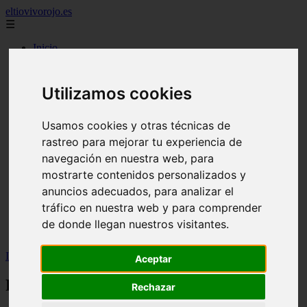
eltiovivorojo.es
☰
Inicio
2015
2016
Utilizamos cookies
argentina
carnes
comidas
Usamos cookies y otras técnicas de
espana
rastreo para mejorar tu experiencia de
huevos
navegación en nuestra web, para
mariscos
otros
mostrarte contenidos personalizados y
postres
anuncios adecuados, para analizar el
producto
tráfico en nuestra web y para comprender
reposteria
venezuela
de donde llegan nuestros visitantes.
verduras
Inicio
>
recetas
>
Pan de higos frescos
Aceptar
Pan de higos frescos
Rechazar