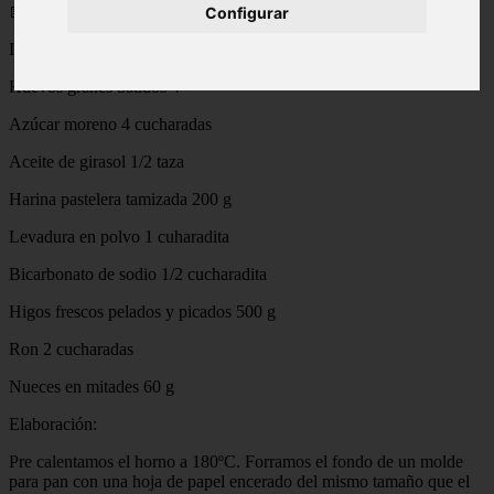
📅 20/05/2025
Configurar
Ingredientes:
Huevos granes batidos 4
Azúcar moreno 4 cucharadas
Aceite de girasol 1/2 taza
Harina pastelera tamizada 200 g
Levadura en polvo 1 cuharadita
Bicarbonato de sodio 1/2 cucharadita
Higos frescos pelados y picados 500 g
Ron 2 cucharadas
Nueces en mitades 60 g
Elaboración:
Pre calentamos el horno a 180ºC. Forramos el fondo de un molde
para pan con una hoja de papel encerado del mismo tamaño que el