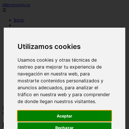
eltiovivorojo.es
☰
Inicio
2015
2016
argentina
Utilizamos cookies
carnes
comidas
espana
Usamos cookies y otras técnicas de
huevos
rastreo para mejorar tu experiencia de
mariscos
otros
navegación en nuestra web, para
postres
mostrarte contenidos personalizados y
producto
anuncios adecuados, para analizar el
reposteria
venezuela
tráfico en nuestra web y para comprender
verduras
de donde llegan nuestros visitantes.
Inicio
>
recetas
>
El ingenioso ingrediente del chef para los huevos
escalfados perfectos - y ya está en tu alacena
Aceptar
El ingenioso ingrediente del chef para los
Rechazar