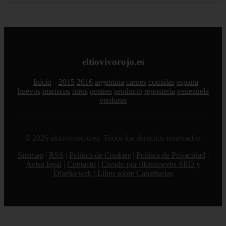
eltiovivorojo.es
Inicio
2015
2016
argentina
carnes
comidas
espana
huevos
mariscos
otros
postres
producto
reposteria
venezuela
verduras
© 2026 eltiovivorojo.es. Todos los derechos reservados.
Sitemap
|
RSS
|
Política de Cookies
|
Política de Privacidad
|
Aviso legal
|
Contacto
|
Creado por 0lemiswebs SEO y
Diseño web
|
Libro sobre Cabañuelas