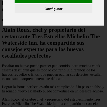
huevos escalfados perfectos - y ya está en
tu alacena
Configurar
📅 04/10/2025
Alain Roux, chef y propietario del
restaurante Tres Estrellas Michelin The
Waterside Inn, ha compartido sus
consejos expertos para los huevos
escalfados perfectos
Escalfar un huevo puede parecer pan comido, pero muchos chefs
caseros descubren que es todo lo contrario. A diferencia de los
huevos revueltos o fritos, que pueden ocultar sus defectos, escalfar
es un asunto sorprendentemente delicado.
Lograr la forma perfecta es aún más complicado. Un paso en falso y
tu soñado huevo escalfado puede convertirse en un desastre acuoso.
Alain Roux, el célebre chef y propietario del establecimiento Tres
Estrellas Michelin The Waterside Inn, ha compartido su consejo