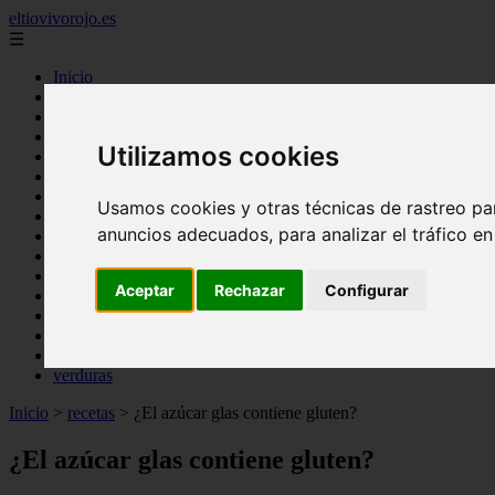
eltiovivorojo.es
☰
Inicio
2015
2016
Utilizamos cookies
argentina
carnes
comidas
Usamos cookies y otras técnicas de rastreo pa
espana
anuncios adecuados, para analizar el tráfico e
huevos
mariscos
otros
Aceptar
Rechazar
Configurar
postres
producto
reposteria
venezuela
verduras
Inicio
>
recetas
>
¿El azúcar glas contiene gluten?
¿El azúcar glas contiene gluten?