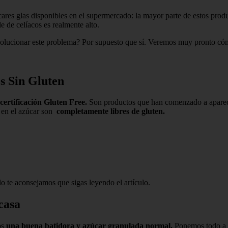
ares glas disponibles en el supermercado: la mayor parte de estos pro
e de celíacos es realmente alto.
solucionar este problema? Por supuesto que sí. Veremos muy pronto có
os Sin Gluten
 certificación Gluten Free.
Son productos que han comenzado a aparece
s en el azúcar son
completamente libres de gluten.
lo te aconsejamos que sigas leyendo el artículo.
casa
os
una buena batidora y azúcar granulada normal.
Ponemos todo a t