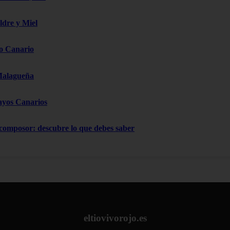
ldre y Miel
o Canario
Malagueña
ayos Canarios
 composor: descubre lo que debes saber
eltiovivorojo.es