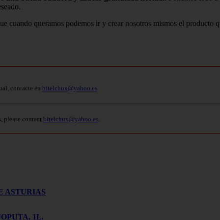
eseado.
que cuando queramos podemos ir y crear nosotros mismos el producto qu
ual, contacte en
bitelchux@yahoo.es
.
s, please contact
bitelchux@yahoo.es
.
E ASTURIAS
OPUTA, 1L.