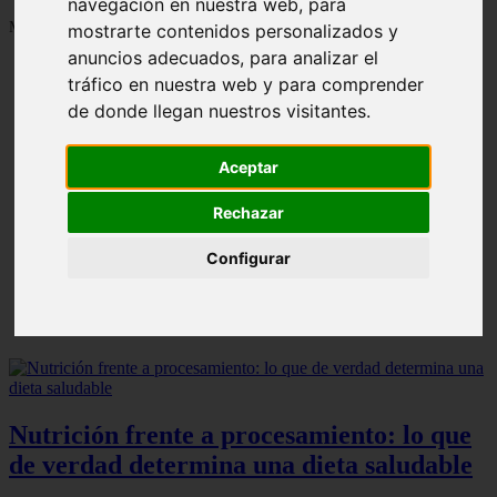
navegación en nuestra web, para
Mostrando 1 - 24 de 1287 artículos
mostrarte contenidos personalizados y
anuncios adecuados, para analizar el
tráfico en nuestra web y para comprender
de donde llegan nuestros visitantes.
Aceptar
Contraindicaciones del espino amarillo: conocelas
❮
❯
ahora
Rechazar
Configurar
Nutrición frente a procesamiento: lo que
de verdad determina una dieta saludable