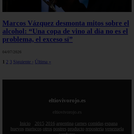
Marcos Vázquez desmonta mitos sobre el
alcohol: “Una copa de vino al día no es el
problema, el exceso sí”
04/07/2026
1
2
3
Siguiente ›
Última »
eltiovivorojo.es
eltiovivorojo.es
Inicio
2015
2016
argentina
carnes
comidas
espana
huevos
mariscos
otros
postres
producto
reposteria
venezuela