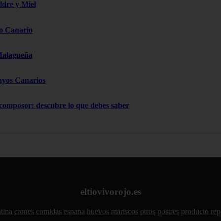
ldre y Miel
o Canario
Malagueña
ayos Canarios
 composor: descubre lo que debes saber
eltiovivorojo.es
tina
carnes
comidas
espana
huevos
mariscos
otros
postres
producto
rep