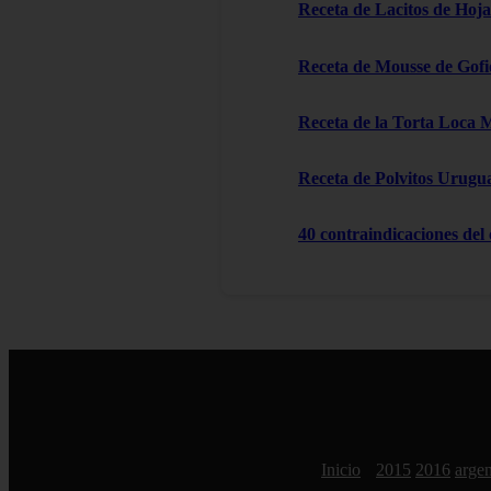
Receta de Lacitos de Hoja
Receta de Mousse de Gofi
Receta de la Torta Loca 
Receta de Polvitos Urugu
40 contraindicaciones del
Inicio
2015
2016
argen