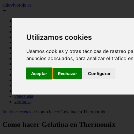
eltiovivorojo.es
☰
Inicio
2015
Utilizamos cookies
2016
argentina
carnes
Usamos cookies y otras técnicas de rastreo pa
comidas
anuncios adecuados, para analizar el tráfico e
espana
huevos
mariscos
Aceptar
Rechazar
Configurar
otros
postres
producto
reposteria
venezuela
verduras
Inicio
>
recetas
>
Como hacer Gelatina en Thermomix
Como hacer Gelatina en Thermomix