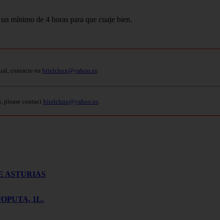
un mínimo de 4 horas para que cuaje bien.
ual, contacte en
bitelchux@yahoo.es
.
s, please contact
bitelchux@yahoo.es
.
E ASTURIAS
OPUTA, 1L.