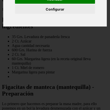
Configurar
📅 03/09/2025
Figacitas de manteca (mantequilla) -
ingredientes
35 Grs. Levadura de panadería fresca
2 Ct. Azúcar
Agua cantidad necesaria
600 Grs. Harina de fuerza
2 Ct. Sal
60 Grs. Margarina ligera (en la receta original lleva
mantequilla)
1 Ct. Miel de romero
Margarina ligera para pintar
Figacitas de manteca (mantequilla) -
Preparación
Lo primero que hacemos es preparar la masa madre, para ello
ponemos en un bol la levadura desmenuzada con el azúcar y un