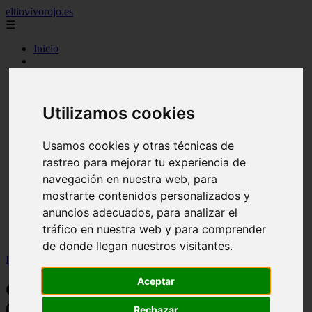
eltiovivorojo.es
☰
Inicio
2015
2016
argentina
Utilizamos cookies
carnes
comidas
espana
Usamos cookies y otras técnicas de
huevos
rastreo para mejorar tu experiencia de
mariscos
otros
navegación en nuestra web, para
postres
mostrarte contenidos personalizados y
producto
anuncios adecuados, para analizar el
reposteria
venezuela
tráfico en nuestra web y para comprender
verduras
de donde llegan nuestros visitantes.
Inicio
>
recetas
>
Como hacer Figacitas de manteca (mantequilla)
Aceptar
Como hacer Figacitas de manteca
(mantequilla)
Rechazar