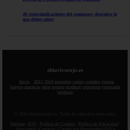
40 contraindicaciones del composor: descubre lo
que debes saber
eltiovivorojo.es
Inicio
2015
2016
argentina
carnes
comidas
espana
huevos
mariscos
otros
postres
producto
reposteria
venezuela
verduras
© 2026 eltiovivorojo.es. Todos los derechos reservados.
Sitemap
|
RSS
|
Política de Cookies
|
Política de Privacidad
|
Aviso legal
|
Contacto
|
Creado por 0lemiswebs SEO y