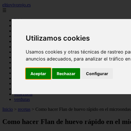
eltiovivorojo.es
☰
Inicio
2015
2016
Utilizamos cookies
argentina
carnes
Usamos cookies y otras técnicas de rastreo pa
comidas
espana
anuncios adecuados, para analizar el tráfico e
huevos
mariscos
otros
Aceptar
Rechazar
Configurar
postres
producto
reposteria
venezuela
verduras
Inicio
>
recetas
>
Como hacer Flan de huevo rápido en el microondas
Como hacer Flan de huevo rápido en el m