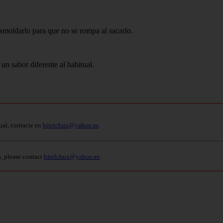
smoldarlo para que no se rompa al sacarlo.
n sabor diferente al habitual.
ual, contacte en
bitelchux@yahoo.es
.
s, please contact
bitelchux@yahoo.es
.