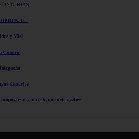
E ASTURIAS
OPUTA, 1L.
ldre y Miel
o Canario
Malagueña
ayos Canarios
 composor: descubre lo que debes saber