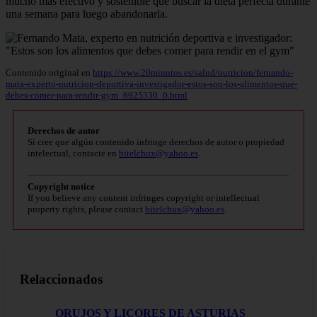
mucho más efectivo y sostenible que buscar la dieta perfecta durante
una semana para luego abandonarla.
Contenido original en
https://www.20minutos.es/salud/nutricion/fernando-
mata-experto-nutricion-deportiva-investigador-estos-son-los-alimentos-que-
debes-comer-para-rendir-gym_6925330_0.html
Derechos de autor
Si cree que algún contenido infringe derechos de autor o propiedad
intelectual, contacte en
bitelchux@yahoo.es
.
Copyright notice
If you believe any content infringes copyright or intellectual
property rights, please contact
bitelchux@yahoo.es
.
Relaccionados
ORUJOS Y LICORES DE ASTURIAS