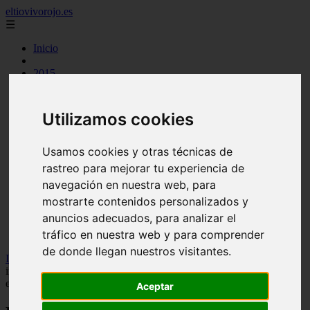
eltiovivorojo.es
☰
Inicio
2015
2016
argentina
carnes
Utilizamos cookies
comidas
espana
huevos
Usamos cookies y otras técnicas de
mariscos
rastreo para mejorar tu experiencia de
otros
navegación en nuestra web, para
postres
producto
mostrarte contenidos personalizados y
reposteria
anuncios adecuados, para analizar el
venezuela
tráfico en nuestra web y para comprender
verduras
de donde llegan nuestros visitantes.
Inicio
>
recetas
>
Fernando Mata, experto en nutrición deportiva e
investigador: "Estos son los alimentos que debes comer para rendir
en el gym"
Aceptar