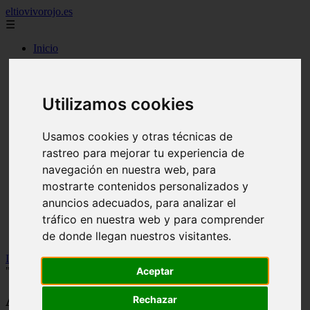
eltiovivorojo.es
☰
Inicio
2015
2016
argentina
Utilizamos cookies
carnes
comidas
espana
Usamos cookies y otras técnicas de
huevos
rastreo para mejorar tu experiencia de
mariscos
navegación en nuestra web, para
otros
postres
mostrarte contenidos personalizados y
producto
anuncios adecuados, para analizar el
reposteria
tráfico en nuestra web y para comprender
venezuela
verduras
de donde llegan nuestros visitantes.
Inicio
>
recetas
>
Antelm Pujol, médico especialista en nutrición:
"Esta es la bebida secreta de Carlos Alcaraz..."
Aceptar
Antelm Pujol, médico especialista en
Rechazar