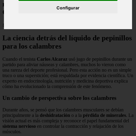
nutrición: "Esta es la bebida secreta de
Configurar
Carlos Alcaraz..."
📅 02/02/2026
La ciencia detrás del líquido de pepinillos
para los calambres
Cuando el tenista
Carlos Alcaraz
usó jugo de pepinillos durante un
partido para aliviar náuseas y calambres, muchos lo vieron como
una rareza del deporte profesional. Pero esta acción no es un simple
truco o una superstición; está respaldada por evidencia científica. Un
experto en endocrinología, nutrición y medicina deportiva explica
cómo ha evolucionado la comprensión de este fenómeno.
Un cambio de perspectiva sobre los calambres
Durante años, se pensó que los calambres musculares se debían
principalmente a la
deshidratación
o a la
pérdida de minerales
. La
visión actual es más compleja y reconoce el papel fundamental del
sistema nervioso
en controlar la contracción y relajación de los
músculos.