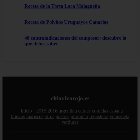
Receta de la Torta Loca Malagueña
Receta de Polvitos Uruguayos Canarios
40 contraindicaciones del composor: descubre lo
que debes saber
eltiovivorojo.es
Inicio
2015
2016
argentina
carnes
comidas
espana
huevos
mariscos
otros
postres
producto
reposteria
venezuela
verduras