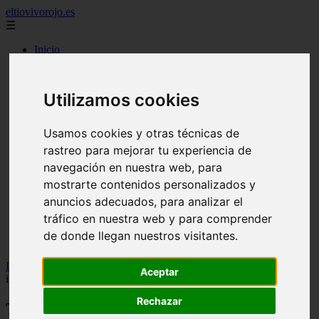
eltiovivorojo.es
☰
Inicio
2015
2016
Utilizamos cookies
argentina
carnes
comidas
Usamos cookies y otras técnicas de
espana
rastreo para mejorar tu experiencia de
huevos
mariscos
navegación en nuestra web, para
otros
mostrarte contenidos personalizados y
postres
anuncios adecuados, para analizar el
producto
reposteria
tráfico en nuestra web y para comprender
venezuela
de donde llegan nuestros visitantes.
verduras
Inicio
>
recetas
>
Tarta de mousse de limón: la receta fácil con 7
Aceptar
ingredientes que necesitas para triunfar en la mesa
Rechazar
Tarta de mousse de limón: la receta fácil