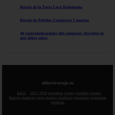
Receta de la Torta Loca Malagueña
Receta de Polvitos Uruguayos Canarios
40 contraindicaciones del composor: descubre lo
que debes saber
eltiovivorojo.es
Inicio
2015
2016
argentina
carnes
comidas
espana
huevos
mariscos
otros
postres
producto
reposteria
venezuela
verduras