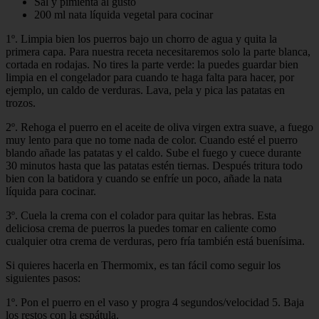
Sal y pimienta al gusto
200 ml nata líquida vegetal para cocinar
1º. Limpia bien los puerros bajo un chorro de agua y quita la
primera capa. Para nuestra receta necesitaremos solo la parte blanca,
cortada en rodajas. No tires la parte verde: la puedes guardar bien
limpia en el congelador para cuando te haga falta para hacer, por
ejemplo, un caldo de verduras. Lava, pela y pica las patatas en
trozos.
2º. Rehoga el puerro en el aceite de oliva virgen extra suave, a fuego
muy lento para que no tome nada de color. Cuando esté el puerro
blando añade las patatas y el caldo. Sube el fuego y cuece durante
30 minutos hasta que las patatas estén tiernas. Después tritura todo
bien con la batidora y cuando se enfríe un poco, añade la nata
líquida para cocinar.
3º. Cuela la crema con el colador para quitar las hebras. Esta
deliciosa crema de puerros la puedes tomar en caliente como
cualquier otra crema de verduras, pero fría también está buenísima.
Si quieres hacerla en Thermomix, es tan fácil como seguir los
siguientes pasos:
1º. Pon el puerro en el vaso y progra 4 segundos/velocidad 5. Baja
los restos con la espátula.