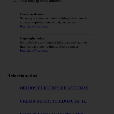
¡Un beso muy grande, amores!
Derechos de autor
Si cree que algún contenido infringe derechos de
autor o propiedad intelectual, contacte en
bitelchux@yahoo.es
.
Copyright notice
If you believe any content infringes copyright or
intellectual property rights, please contact
bitelchux@yahoo.es
.
Relaccionados
ORUJOS Y LICORES DE ASTURIAS
CREMA DE ORUJO HIJOPUTA, 1L.