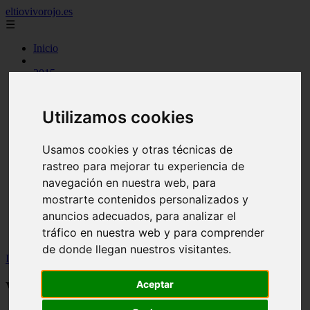
eltiovivorojo.es
☰
Inicio
2015
2016
argentina
carnes
Utilizamos cookies
comidas
espana
huevos
Usamos cookies y otras técnicas de
mariscos
rastreo para mejorar tu experiencia de
otros
navegación en nuestra web, para
postres
producto
mostrarte contenidos personalizados y
reposteria
anuncios adecuados, para analizar el
venezuela
tráfico en nuestra web y para comprender
verduras
de donde llegan nuestros visitantes.
Inicio
>
recetas
>
Vichyssoise o crema de puerros vegana
Aceptar
Vichyssoise o crema de puerros vegana