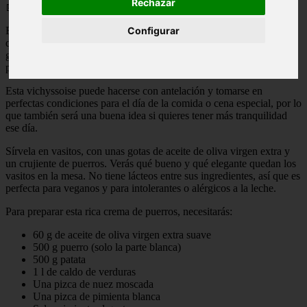
Rechazar
📅 07/05/2025
Esta crema de puerros está buenísima tanto caliente como fría, así
Configurar
que es perfecta para cualquier época del año. Y su sabor suave
gustará a todos. Además su color blanco la hace tan bonita que es
perfecta tanto para días de diario como para ocasiones especiales.
Esta vichyssoise puede hacerse con antelación y tomarse en
perfectas condiciones para el día de la comida o cena especial, por lo
que también será una buena idea si quieres tener más tranquilidad
ese día.
Sírvela en vasitos, con unas gotas de aceite de oliva virgen extra y
un crujiente de puerros. Verás qué bueno y qué elegante quedan los
vasitos en la mesa. No tiene lácteos entre sus ingredientes, así que es
perfecta para veganos y para intolerantes o alérgicos a la leche.
Para preparar esta rica crema de puerros, necesitarás:
60 g de aceite de oliva virgen extra suave
500 g puerro (solo la parte blanca)
500 g patata
1 l de caldo de verduras
Una pizca de nuez moscada
Una pizca de pimienta blanca