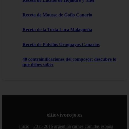
Receta de Lacitos de Hojaldre y Miel
Receta de Mousse de Gofio Canario
Receta de la Torta Loca Malagueña
Receta de Polvitos Uruguayos Canarios
40 contraindicaciones del composor: descubre lo
que debes saber
eltiovivorojo.es
Inicio
2015
2016
argentina
carnes
comidas
espana