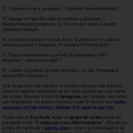
2º. Añade el aceite y programa 12 minutos/Varoma/velocidad 1.
3º. Agrega un vaso del caldo de verduras y programa 1
minuto/velocidad progresiva 5 a 10 para que quede el puerro
totalmente triturado.
4º. Incorpora la patata troceada, la sal, la pimienta y el caldo de
verduras restante y programa 20 minutos/100º/velocidad 1.
5º. Espera unos minutos a que baje la temperatura a 80º y
programa 1 minuto/velocidad 7.
6º. Añades un pellizco de nuez moscada y la nata. Programa 8
minutos/90º/velocidad 3.
Si te ha gustado esta entrada y te animas a preparar una deliciosa
crema de puerros, etiquétame en tus redes sociales para que pueda
ver la foto. Si pones la foto en
Instagram
, por ejemplo, solo tienes
que etiquetarme: me puedes encontrar como El tiovivo rojo (
pulsa
aquí para ver mi cuenta y sígueme si te gusta
lo que ves
).
Si eres más de
Facebook
, tengo un
grupo de cocina
donde me
encantaría verte: “
Cocina con www.eltiovivorojo.es
“. Búscalo en
la lupa de Facebook o
pincha aquí
y únete a la comunidad de El