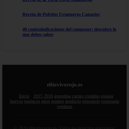
Receta de Polvitos Uruguayos Canarios
40 contraindicaciones del composor: descubre lo
que debes saber
eltiovivorojo.es
Inicio
2015
2016
argentina
carnes
comidas
espana
huevos
mariscos
otros
postres
producto
reposteria
venezuela
verduras
© 2026 eltiovivorojo.es. Todos los derechos reservados.