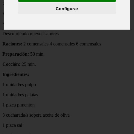
📅 13/05/2025
Configurar
PULPO A FREIRA
Autor:
Descubriendo nuevos sabores
Raciones:
2 comensales 4 comensales 6 comensales
Preparación:
50 min.
Cocción:
25 min.
Ingredientes:
1 unidad/es pulpo
1 unidad/es patatas
1 pizca pimenton
3 cucharada/s sopera aceite de oliva
1 pizca sal