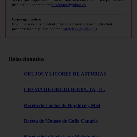
intelectual, contacte en
bitelchux@yahoo.es
.
Copyright notice
If you believe any content infringes copyright or intellectual
property rights, please contact
bitelchux@yahoo.es
.
Relaccionados
ORUJOS Y LICORES DE ASTURIAS
CREMA DE ORUJO HIJOPUTA, 1L.
Receta de Lacitos de Hojaldre y Miel
Receta de Mousse de Gofio Canario
Receta de la Torta Loca Malagueña