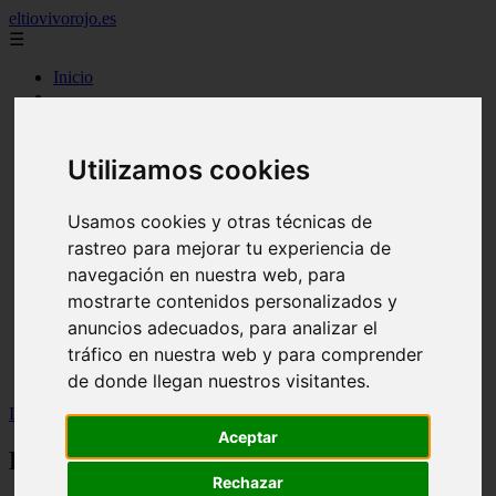
eltiovivorojo.es
☰
Inicio
2015
2016
argentina
Utilizamos cookies
carnes
comidas
espana
Usamos cookies y otras técnicas de
huevos
rastreo para mejorar tu experiencia de
mariscos
navegación en nuestra web, para
otros
postres
mostrarte contenidos personalizados y
producto
anuncios adecuados, para analizar el
reposteria
tráfico en nuestra web y para comprender
venezuela
verduras
de donde llegan nuestros visitantes.
Inicio
>
recetas
>
Recetas Cookeo: PULPO A FREIRA
Aceptar
Recetas Cookeo: PULPO A FREIRA
Rechazar