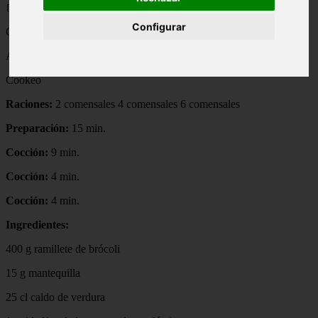
📅 03/09/2025
Configurar
Crema de brócoli
Autor:
Cookeo
Raciones:
2 comensales 4 comensales 6 comensales
Preparación:
15 min.
Cocción:
9 min.
Cocción:
4 min.
Cocción:
4 min.
Ingredientes:
400 g ramillete de brócoli
15 g mantequilla
25 cl caldo de verdura