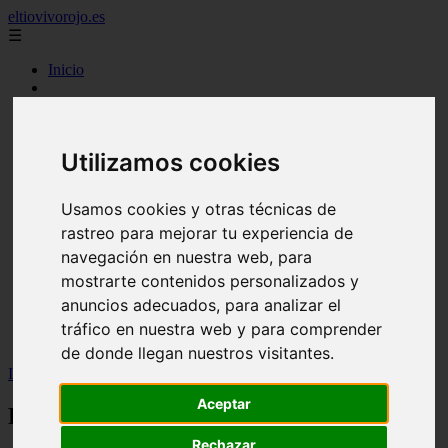
eltiovivorojo.es
☰
Inicio
2015
2016
argentina
Utilizamos cookies
carnes
comidas
espana
Usamos cookies y otras técnicas de
huevos
rastreo para mejorar tu experiencia de
mariscos
otros
navegación en nuestra web, para
postres
mostrarte contenidos personalizados y
producto
anuncios adecuados, para analizar el
reposteria
venezuela
tráfico en nuestra web y para comprender
verduras
de donde llegan nuestros visitantes.
Inicio
>
recetas
>
Recetas Cookeo: Crema de brócoli
Aceptar
Recetas Cookeo: Crema de brócoli
Rechazar