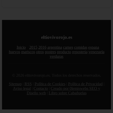
eltiovivorojo.es
Inicio
2015
2016
argentina
carnes
comidas
espana
huevos
mariscos
otros
postres
producto
reposteria
venezuela
verduras
© 2026 eltiovivorojo.es. Todos los derechos reservados.
Sitemap
|
RSS
|
Política de Cookies
|
Política de Privacidad
|
Aviso legal
|
Contacto
|
Creado por 0lemiswebs SEO y
Diseño web
|
Libro sobre Cabañuelas