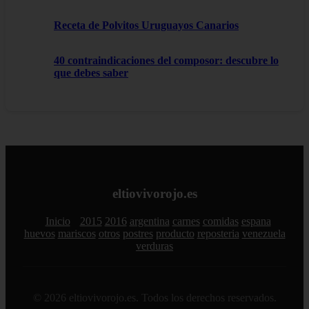
Receta de Polvitos Uruguayos Canarios
40 contraindicaciones del composor: descubre lo
que debes saber
eltiovivorojo.es
Inicio
2015
2016
argentina
carnes
comidas
espana
huevos
mariscos
otros
postres
producto
reposteria
venezuela
verduras
© 2026 eltiovivorojo.es. Todos los derechos reservados.