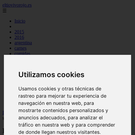
eltiovivorojo.es
☰
Inicio
2015
2016
argentina
carnes
comidas
espana
huevos
mariscos
Utilizamos cookies
otros
postres
producto
Usamos cookies y otras técnicas de
reposteria
rastreo para mejorar tu experiencia de
venezuela
verduras
navegación en nuestra web, para
mostrarte contenidos personalizados y
Inicio
>
recetas
>
Efectos secundarios de la creatina en la
anuncios adecuados, para analizar el
sexualidad: ¿es seguro?
tráfico en nuestra web y para comprender
Efectos secundarios de la creatina en la
de donde llegan nuestros visitantes.