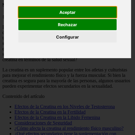
sexualidad: ¿es seguro?
Aceptar
📅 12/05/2025
Rechazar
La creatina es un suplemento popular entre los deportistas y atletas
que buscan mejorar su rendimiento físico. Sin embargo, su uso
Configurar
también ha planteado preocupaciones sobre sus posibles efectos
secundarios en la salud sexual. En este artículo, analizaremos los
estudios disponibles sobre la relación entre la creatina y la
sexualidad, y responderemos a la pregunta: ¿es seguro el uso de
creatina en términos de la salud sexual?
La creatina es un suplemento popular entre los atletas y culturistas
para mejorar el rendimiento físico y la fuerza muscular. Si bien la
creatina es segura para la mayoría de las personas, algunos usuarios
pueden experimentar efectos secundarios en la sexualidad.
Contenido del artículo
Efectos de la Creatina en los Niveles de Testosterona
Efectos de la Creatina en la Fertilidad
Efectos de la Creatina en la Libido Femenina
Consideraciones de Seguridad
¿Cómo afecta la creatina al rendimiento físico masculino?
¿Qué efectos secundarios tiene la suplementación con