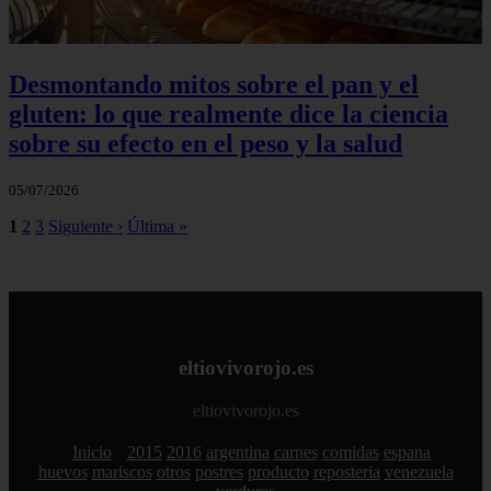
Desmontando mitos sobre el pan y el
gluten: lo que realmente dice la ciencia
sobre su efecto en el peso y la salud
05/07/2026
1
2
3
Siguiente ›
Última »
eltiovivorojo.es
eltiovivorojo.es
Inicio
2015
2016
argentina
carnes
comidas
espana
huevos
mariscos
otros
postres
producto
reposteria
venezuela