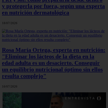
y protegerla por fuera, según una experta
en nutrición dermatológica
18/07/2026
Rosa María Ortega, experta en nutrición:
"Eliminar los lácteos de la dieta en la
edad adulta es un desacierto. Conseguir
un equilibrio nutricional óptimo sin ellos
resulta complejo"
16/07/2026