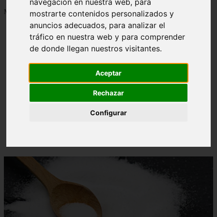
navegación en nuestra web, para
Mostrando 1 - 24 de 1288 artículos
mostrarte contenidos personalizados y
anuncios adecuados, para analizar el
tráfico en nuestra web y para comprender
de donde llegan nuestros visitantes.
Aceptar
Contraindicaciones del espino amarillo: conocelas
❮
❯
ahora
Rechazar
Configurar