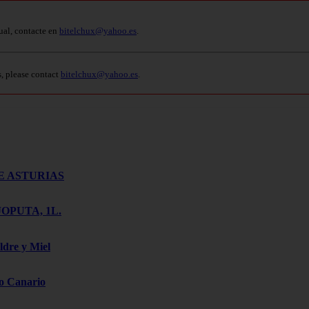
ual, contacte en
bitelchux@yahoo.es
.
s, please contact
bitelchux@yahoo.es
.
E ASTURIAS
OPUTA, 1L.
ldre y Miel
o Canario