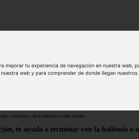
ra mejorar tu experiencia de navegación en nuestra web, p
n nuestra web y para comprender de donde llegan nuestros v
uda a terminar con la halitosis o mal aliento
ción, te ayuda a terminar con la halitosis o 