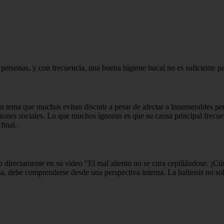
ersonas, y con frecuencia, una buena higiene bucal no es suficiente pa
un tema que muchos evitan discutir a pesar de afectar a innumerables p
cciones sociales. Lo que muchos ignoran es que su causa principal frecue
final.
unto directamente en su video "El mal aliento no se cura cepillándose. ¡C
ma, debe comprenderse desde una perspectiva interna. La halitosis no so