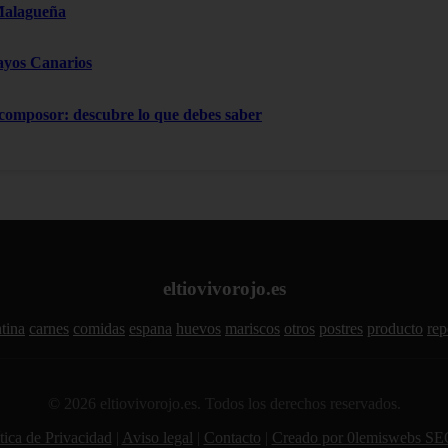
Malagueña
ayos Canarios
 composor: descubre lo que debes saber
eltiovivorojo.es
tina
carnes
comidas
espana
huevos
mariscos
otros
postres
producto
rep
© 2026 eltiovivorojo.es. Todos los derechos reservados.
tica de Privacidad
|
Aviso legal
|
Contacto
|
Creado por 0lemiswebs SE