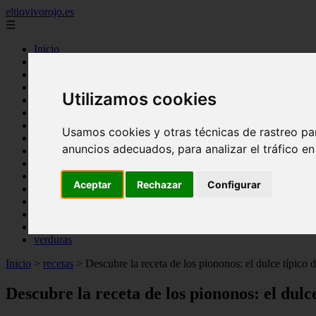
eltiovivorojo.es
☰
Inicio
2015
2016
Utilizamos cookies
argentina
carnes
comidas
Usamos cookies y otras técnicas de rastreo pa
espana
anuncios adecuados, para analizar el tráfico e
huevos
mariscos
otros
Aceptar
Rechazar
Configurar
postres
producto
reposteria
venezuela
verduras
Inicio
>
recetas
>
Descubre la receta de los piononos: el dulce típico 
Descubre la receta de los piononos: el dulc