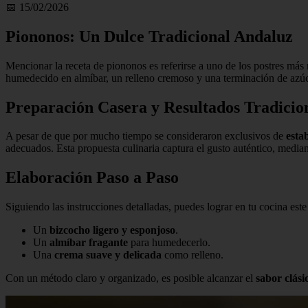
📅 15/02/2026
Piononos: Un Dulce Tradicional Andaluz
Mencionar la receta de piononos es referirse a uno de los postres más 
humedecido en almíbar, un relleno cremoso y una terminación de azúca
Preparación Casera y Resultados Tradicio
A pesar de que por mucho tiempo se consideraron exclusivos de
esta
adecuados. Esta propuesta culinaria captura el gusto auténtico, medi
Elaboración Paso a Paso
Siguiendo las instrucciones detalladas, puedes lograr en tu cocina est
Un
bizcocho ligero y esponjoso
.
Un
almíbar fragante
para humedecerlo.
Una
crema suave y delicada
como relleno.
Con un método claro y organizado, es posible alcanzar el
sabor clási