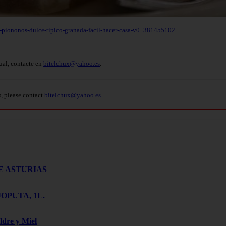
a-piononos-dulce-tipico-granada-facil-hacer-casa-v0_381455102
ual, contacte en
bitelchux@yahoo.es
.
s, please contact
bitelchux@yahoo.es
.
E ASTURIAS
OPUTA, 1L.
ldre y Miel