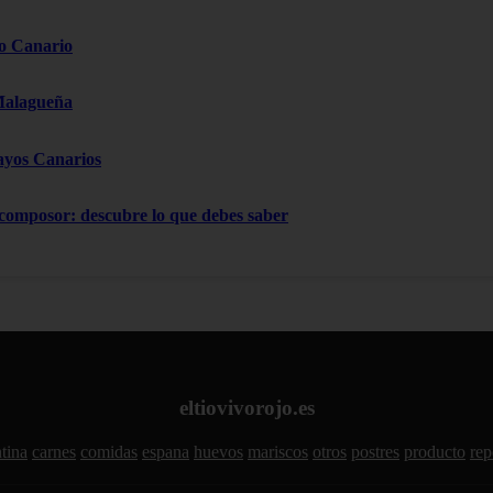
o Canario
Malagueña
ayos Canarios
 composor: descubre lo que debes saber
eltiovivorojo.es
tina
carnes
comidas
espana
huevos
mariscos
otros
postres
producto
rep