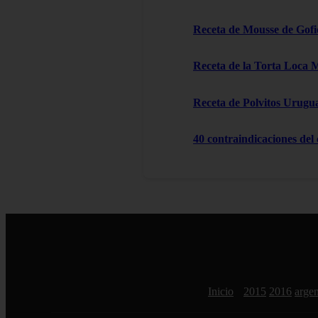
Receta de Mousse de Gofi
Receta de la Torta Loca 
Receta de Polvitos Urugu
40 contraindicaciones del
Inicio
2015
2016
argen