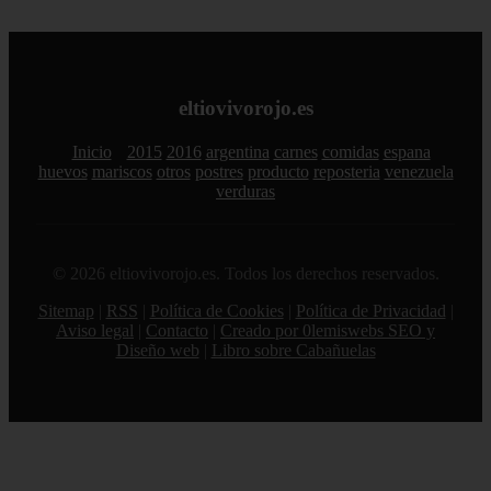
eltiovivorojo.es
Inicio
2015
2016
argentina
carnes
comidas
espana
huevos
mariscos
otros
postres
producto
reposteria
venezuela
verduras
© 2026 eltiovivorojo.es. Todos los derechos reservados.
Sitemap
|
RSS
|
Política de Cookies
|
Política de Privacidad
|
Aviso legal
|
Contacto
|
Creado por 0lemiswebs SEO y
Diseño web
|
Libro sobre Cabañuelas