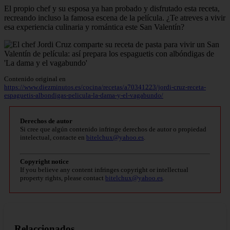
El propio chef y su esposa ya han probado y disfrutado esta receta,
recreando incluso la famosa escena de la película. ¿Te atreves a vivir
esa experiencia culinaria y romántica este San Valentín?
Contenido original en
https://www.diezminutos.es/cocina/recetas/a70341223/jordi-cruz-receta-
espaguetis-albondigas-pelicula-la-dama-y-el-vagabundo/
Derechos de autor
Si cree que algún contenido infringe derechos de autor o propiedad
intelectual, contacte en
bitelchux@yahoo.es
.
Copyright notice
If you believe any content infringes copyright or intellectual
property rights, please contact
bitelchux@yahoo.es
.
Relaccionados