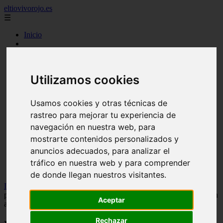
eltiovivorojo.es
☰
Inicio
2015
2016
argentina
Utilizamos cookies
carnes
comidas
espana
Usamos cookies y otras técnicas de
huevos
rastreo para mejorar tu experiencia de
mariscos
otros
navegación en nuestra web, para
postres
mostrarte contenidos personalizados y
producto
anuncios adecuados, para analizar el
reposteria
venezuela
tráfico en nuestra web y para comprender
verduras
de donde llegan nuestros visitantes.
Inicio
>
recetas
>
El chef Jordi Cruz comparte su receta de pasta
para vivir un San Valentín de película: así prepara los espaguetis con
Aceptar
albóndigas de 'La dama y el vagabundo'
Rechazar