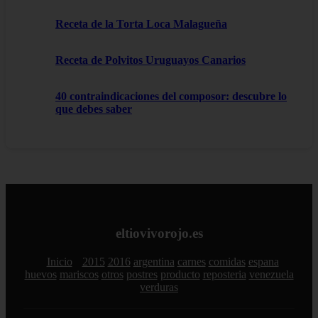
Receta de la Torta Loca Malagueña
Receta de Polvitos Uruguayos Canarios
40 contraindicaciones del composor: descubre lo
que debes saber
eltiovivorojo.es
Inicio
2015
2016
argentina
carnes
comidas
espana
huevos
mariscos
otros
postres
producto
reposteria
venezuela
verduras