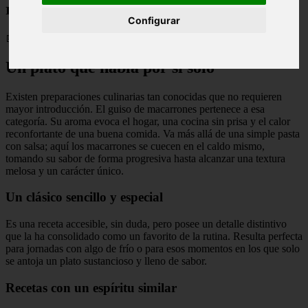
reconfortante
Configurar
📅 13/02/2026
Un plato que habla por sí solo
Existen preparaciones culinarias tan conocidas que no requieren
mayor introducción. El guiso de macarrones pertenece a esa
categoría. Su aroma evoca el hogar, una cocina sin prisa y el calor
reconfortante de una buena comida. Va más allá de una simple pasta
con salsa; aquí los macarrones se cuecen en el caldo mismo,
tomando su sabor de forma progresiva hasta alcanzar una textura
melosa y un carácter único.
Un clásico sencillo y especial
Es una receta accesible, sin duda, pero posee un detalle distintivo
que la ha consolidado como un favorito de la rutina. Resulta perfecta
para jornadas con algo de frío o para esos momentos en los que solo
se antoja un plato sustancioso y lleno de sabor.
Recetas con un espíritu similar