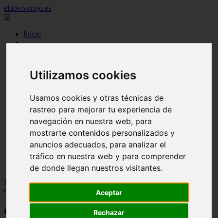
eltiovivorojo.es
☰
Inicio
2015
2016
argentina
Utilizamos cookies
carnes
comidas
espana
Usamos cookies y otras técnicas de
huevos
rastreo para mejorar tu experiencia de
mariscos
navegación en nuestra web, para
otros
postres
mostrarte contenidos personalizados y
producto
anuncios adecuados, para analizar el
reposteria
tráfico en nuestra web y para comprender
venezuela
verduras
de donde llegan nuestros visitantes.
Inicio
>
recetas
>
Guiso de macarrones: receta casera y
reconfortante
Aceptar
Guiso de macarrones: receta casera y
Rechazar