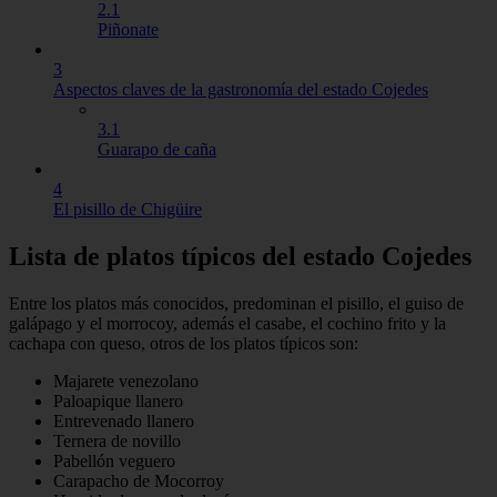
2.1
Piñonate
3
Aspectos claves de la gastronomía del estado Cojedes
3.1
Guarapo de caña
4
El pisillo de Chigüire
Lista de platos típicos del estado Cojedes
Entre los platos más conocidos, predominan el pisillo, el guiso de
galápago y el morrocoy, además el casabe, el cochino frito y la
cachapa con queso, otros de los platos típicos son:
Majarete venezolano
Paloapique llanero
Entrevenado llanero
Ternera de novillo
Pabellón veguero
Carapacho de Mocorroy