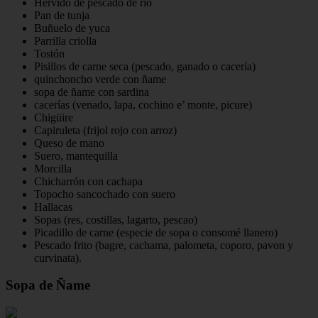
Hervido de pescado de río
Pan de tunja
Buñuelo de yuca
Parrilla criolla
Tostón
Pisillos de carne seca (pescado, ganado o cacería)
quinchoncho verde con ñame
sopa de ñame con sardina
cacerías (venado, lapa, cochino e’ monte, picure)
Chigüire
Capiruleta (frijol rojo con arroz)
Queso de mano
Suero, mantequilla
Morcilla
Chicharrón con cachapa
Topocho sancochado con suero
Hallacas
Sopas (res, costillas, lagarto, pescao)
Picadillo de carne (especie de sopa o consomé llanero)
Pescado frito (bagre, cachama, palometa, coporo, pavon y
curvinata).
Sopa de Ñame