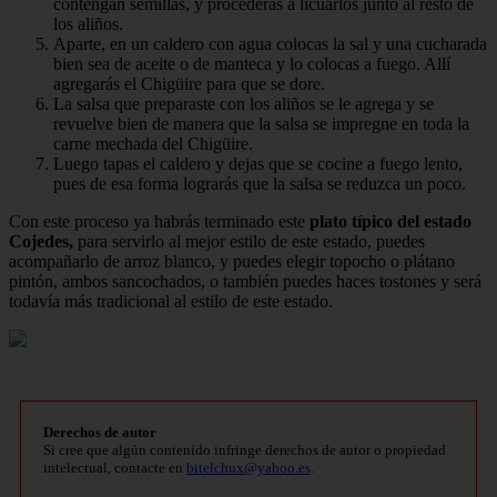
contengan semillas, y procederás a licuarlos junto al resto de
los aliños.
Aparte, en un caldero con agua colocas la sal y una cucharada
bien sea de aceite o de manteca y lo colocas a fuego. Allí
agregarás el Chigüire para que se dore.
La salsa que preparaste con los aliños se le agrega y se
revuelve bien de manera que la salsa se impregne en toda la
carne mechada del Chigüire.
Luego tapas el caldero y dejas que se cocine a fuego lento,
pues de esa forma lograrás que la salsa se reduzca un poco.
Con este proceso ya habrás terminado este
plato típico del estado
Cojedes,
para servirlo al mejor estilo de este estado, puedes
acompañarlo de arroz blanco, y puedes elegir topocho o plátano
pintón, ambos sancochados, o también puedes haces tostones y será
todavía más tradicional al estilo de este estado.
Derechos de autor
Si cree que algún contenido infringe derechos de autor o propiedad
intelectual, contacte en
bitelchux@yahoo.es
.