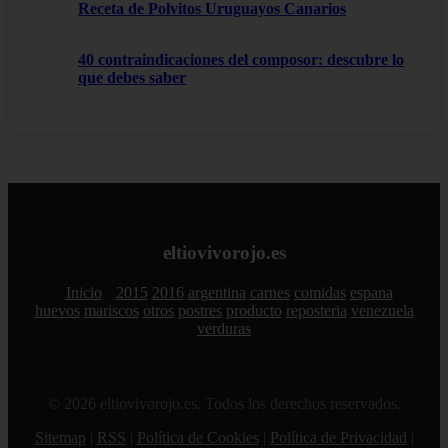
Receta de Polvitos Uruguayos Canarios
40 contraindicaciones del composor: descubre lo
que debes saber
eltiovivorojo.es
Inicio
2015
2016
argentina
carnes
comidas
espana
huevos
mariscos
otros
postres
producto
reposteria
venezuela
verduras
© 2026 eltiovivorojo.es. Todos los derechos reservados.
Sitemap
|
RSS
|
Política de Cookies
|
Política de Privacidad
|