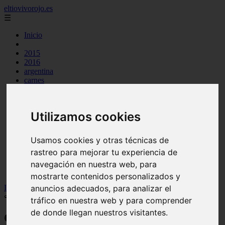
eltiovivorojo.es
☰
Inicio
2015
2016
argentina
carnes
comidas
espana
huevos
Utilizamos cookies
mariscos
otros
postres
Usamos cookies y otras técnicas de
producto
rastreo para mejorar tu experiencia de
reposteria
venezuela
navegación en nuestra web, para
verduras
mostrarte contenidos personalizados y
Inicio
>
recetas
>
Comidas típicas del estado Cojedes (Venezuela)
anuncios adecuados, para analizar el
🥑 + Recetas
tráfico en nuestra web y para comprender
de donde llegan nuestros visitantes.
Comidas típicas del estado Cojedes