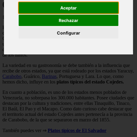
(Venezuela) 🥑 + Recetas
Aceptar
📅 23/05/2025
Rechazar
El estado Cojedes está situado en el centro-noroeste del país, su
capital es San Carlos. Está dentro de lo que se conoce como Llanos
Configurar
Centrales, en el que también se incluye en estado Guárico. Posee
una gastronomía con
comidas típicas del estado Cojedes
que se
distinguen en sabor, aún cuando muchas se realizan en otros estados
de los llanos.
La variedad en su gastronomía se debe también a la influencia que
recibe de otros estados, ya que está rodeado por los estados Yaracuy,
Carabobo
, Guárico,
Barinas
, Portuguesa y Lara. Lo que, como
hemos dicho, influye en los
platos típicos del estado Cojedes.
En cuanto a población, es uno de los estados menos poblados de
Venezuela, no sobrepasa los 300.000 habitantes. Posee ciudades que
destacan por la cultura y tradiciones, entre ellas Tinaquillo, Tinaco,
El Baúl, El Pao y el Macapo. Como dato curioso cabe destacar que
el territorio actual del estado Cojedes antes pertenecía a la provincia
de Carabobo, de la que se separaron en marzo del 1855.
También puedes ver ⇒
Platos típicos de El Salvador