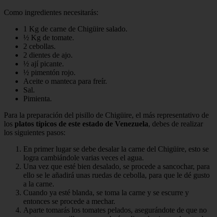
Como ingredientes necesitarás:
1 Kg de carne de Chigüire salado.
½ Kg de tomate.
2 cebollas.
2 dientes de ajo.
½ ají picante.
½ pimentón rojo.
Aceite o manteca para freír.
Sal.
Pimienta.
Para la preparación del pisillo de Chigüire, el más representativo de
los
platos típicos de este estado de Venezuela
, debes de realizar
los siguientes pasos:
En primer lugar se debe desalar la carne del Chigüire, esto se
logra cambiándole varias veces el agua.
Una vez que esté bien desalado, se procede a sancochar, para
ello se le añadirá unas ruedas de cebolla, para que le dé gusto
a la carne.
Cuando ya esté blanda, se toma la carne y se escurre y
entonces se procede a mechar.
Aparte tomarás los tomates pelados, asegurándote de que no