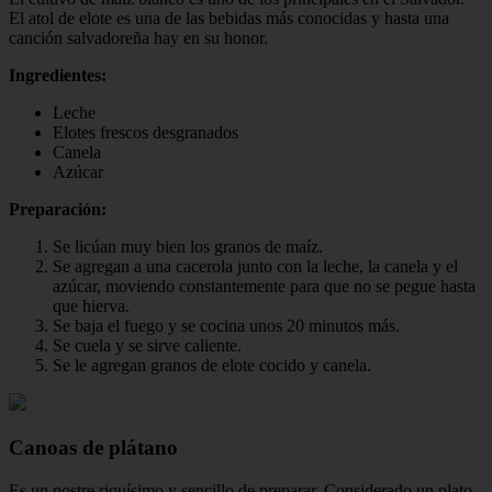
El atol de elote es una de las bebidas más conocidas y hasta una
canción salvadoreña hay en su honor.
Ingredientes:
Leche
Elotes frescos desgranados
Canela
Azúcar
Preparación:
Se licúan muy bien los granos de maíz.
Se agregan a una cacerola junto con la leche, la canela y el
azúcar, moviendo constantemente para que no se pegue hasta
que hierva.
Se baja el fuego y se cocina unos 20 minutos más.
Se cuela y se sirve caliente.
Se le agregan granos de elote cocido y canela.
Canoas de plátano
Es un postre riquísimo y sencillo de preparar. Considerado un plato