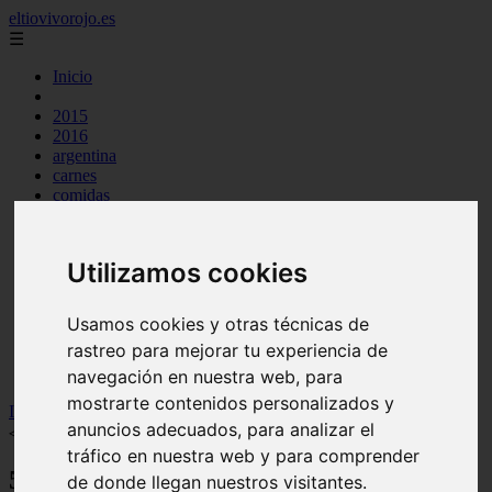
eltiovivorojo.es
☰
Inicio
2015
2016
argentina
carnes
comidas
espana
huevos
mariscos
Utilizamos cookies
otros
postres
producto
Usamos cookies y otras técnicas de
reposteria
rastreo para mejorar tu experiencia de
venezuela
verduras
navegación en nuestra web, para
mostrarte contenidos personalizados y
Inicio
>
recetas
>
5 Comidas típicas de El Salvador ▷ + RECETAS
anuncios adecuados, para analizar el
◁
tráfico en nuestra web y para comprender
5 Comidas típicas de El Salvador ▷ +
de donde llegan nuestros visitantes.