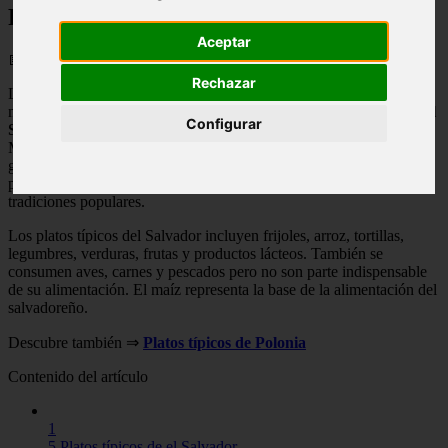
RECETAS ◁
Aceptar
📅 02/09/2025
Rechazar
La comida es un elemento importante para cualquier sociedad en el
mundo, tanto como su idioma o su música.
Las comidas típicas del
Configurar
Salvador están ligadas a su historia
, su folklore y sus costumbres.
Muchas de sus recetas se han transmitido de generación en
generación, como símbolo de su identidad y la mayoría son
preparadas en épocas específicas del año para cumplir con
tradiciones populares.
Los platos típicos del Salvador incluyen frijoles, arroz, tortillas,
legumbres, verduras, frutas y productos lácteos. También se
consumen aves, carnes y pescados pero no son parte indispensable
de su alimentación. El maíz representa la base de la alimentación del
salvadoreño.
Descubre también ⇒
Platos típicos de Polonia
Contenido del artículo
1
5 Platos típicos de el Salvador