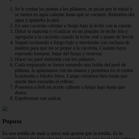
Se le cortan las puntas a los plátanos, se pican por la mitad y
se meten en agua caliente hasta que se cocinen. Retirarlos del
agua y quitarles la piel.
En una cacerola calentar a fuego bajo la leche con la canela.
Diluir la maicena y el azúcar en un poquito de leche fría y
agregarlo a la cacerola cuando la leche esté a punto de hervir.
Seguir cocinando a fuego bajo y moviendo con cuchara de
madera para que no se peque a la cacerola. Cuando haya
espesado bastante, bajar del fuego y reservar.
Hacer un puré uniforme con los plátanos.
Cada empanada se forma tomando una bolita del puré de
plátano, la aplastamos con las manos y ponemos en el centro
la poleada o frijoles fritos. Luego cerramos bien hasta que
quede bien envuelto el relleno.
Ponemos a freír en aceite caliente a fuego bajo hasta que
doren.
Espolvorear con azúcar.
Pupusa
Es una tortilla de maíz o arroz más gruesa que la tortilla. Es la
comida típica del Salvador más conocida y es una receta tan antigua,