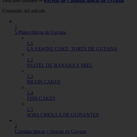
Descubre también ⇒
Recetas de Comidas típicas de Ucrania
Contenido del artículo
1
5 Platos típicos de Guyana
1.1
LA SAWINE CAKE, TORTA DE GUYANA
1.2
PASTEL DE BANANA Y MIEL
1.3
BRAIN CAKES
1.4
FISH CAKES
1.5
SOPA CRIOLLA DE GUISANTES
2
Comidas típicas y Snacks en Guyana