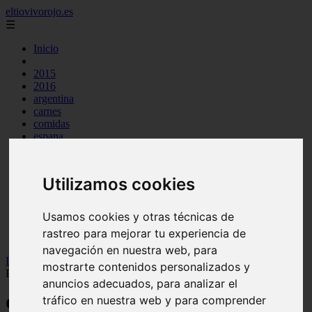
eltiovivorojo.es
☰
Inicio
2015
2016
argentina
carnes
comidas
espana
huevos
mariscos
otros
Utilizamos cookies
postres
producto
reposteria
Usamos cookies y otras técnicas de
venezuela
rastreo para mejorar tu experiencia de
verduras
navegación en nuestra web, para
Inicio
>
recetas
>
Comidas típicas de Guyana ▷ + RECETAS ◁
mostrarte contenidos personalizados y
Paso a Paso
anuncios adecuados, para analizar el
tráfico en nuestra web y para comprender
Comidas típicas de Guyana ▷ +