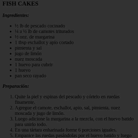
FISH CAKES
Ingredientes:
½ lb de pescado cocinado
¼ a ½ lb de camotes triturados
½ onz. de margarina
1 tbsp eschallot y apio cortado
pimienta y sal
jugo de limón
nuez moscada
1 huevo para cubrir
1 huevo
pan seco rayado
Preparación:
Quite la piel y espinas del pescado y córtelo en ruedas
finamente.
Agregue el camote, eschallot, apio, sal, pimienta, nuez
moscada y jugo de limón.
Luego adicione la margarina a la mezcla, con el huevo batido
para unirlo todo.
En una tártara enharinada forme 6 porciones iguales.
Empanice las ruedas pasándolas por el huevo batido y luego