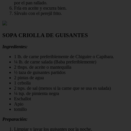
por el pan rallado.
Fría en aceite y escurra bien.
Sírvalo con el perejil frito.
SOPA CRIOLLA DE GUISANTES
Ingredientes:
1 lb. de carne preferiblemente de Chiguire o Capibara.
¼ lb. de carne salada (Baba preferiblemente)
2 tbsps. de aceite o mantequilla
½ taza de guisantes partidos
2 pintas de agua
1 cebolla
2 tsps. de sal (menos si la carne que se usa es salada)
¼ tsp. de pimienta negra
Eschallot
Apio
tomillo
Preparación:
Limpiar y lavar los guisantes por la noche.