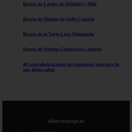
Receta de Lacitos de Hojaldre y Miel
Receta de Mousse de Gofio Canario
Receta de la Torta Loca Malagueña
Receta de Polvitos Uruguayos Canarios
40 contraindicaciones del composor: descubre lo
que debes saber
eltiovivorojo.es