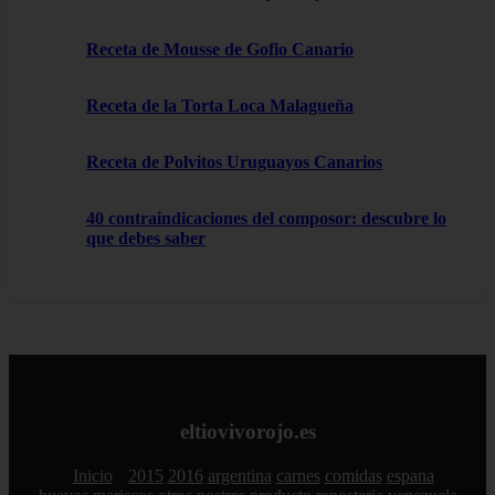
Receta de Mousse de Gofio Canario
Receta de la Torta Loca Malagueña
Receta de Polvitos Uruguayos Canarios
40 contraindicaciones del composor: descubre lo
que debes saber
eltiovivorojo.es
Inicio
2015
2016
argentina
carnes
comidas
espana