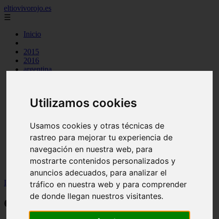
eltiovivorojo.es
☰
Inicio
2015
2016
argentina
carnes
comidas
espana
Utilizamos cookies
huevos
mariscos
otros
Usamos cookies y otras técnicas de
postres
rastreo para mejorar tu experiencia de
producto
navegación en nuestra web, para
reposteria
venezuela
mostrarte contenidos personalizados y
verduras
anuncios adecuados, para analizar el
Inicio
>
recetas
>
Calendula para cuidar el cabello
tráfico en nuestra web y para comprender
de donde llegan nuestros visitantes.
Calendula para cuidar el cabello