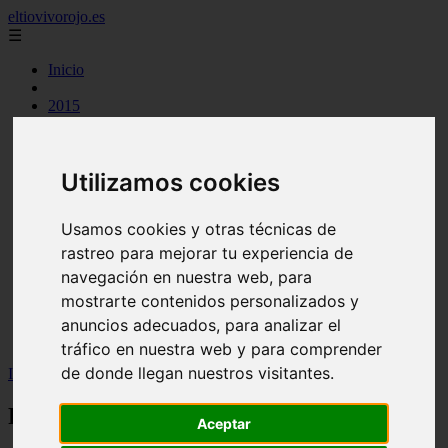
eltiovivorojo.es
☰
Inicio
2015
2016
argentina
carnes
Utilizamos cookies
comidas
espana
huevos
Usamos cookies y otras técnicas de
mariscos
otros
rastreo para mejorar tu experiencia de
postres
navegación en nuestra web, para
producto
mostrarte contenidos personalizados y
reposteria
venezuela
anuncios adecuados, para analizar el
verduras
tráfico en nuestra web y para comprender
de donde llegan nuestros visitantes.
Inicio
>
recetas
>
Rosquillas sin gluten: la receta
Rosquillas sin gluten: la receta
Aceptar