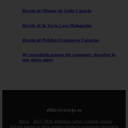
Receta de Mousse de Gofio Canario
Receta de la Torta Loca Malagueña
Receta de Polvitos Uruguayos Canarios
40 contraindicaciones del composor: descubre lo
que debes saber
eltiovivorojo.es
Inicio
2015
2016
argentina
carnes
comidas
espana
huevos
mariscos
otros
postres
producto
reposteria
venezuela