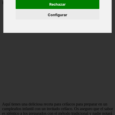
📅 20/05/2025
Rechazar
Configurar
Aquí tienes una deliciosa receta para celíacos para preparar en un
cumpleaños infantil con un invitado celíaco. Os aseguro que el sabor
es idéntico a los preparados con el método tradicional y nadie notará