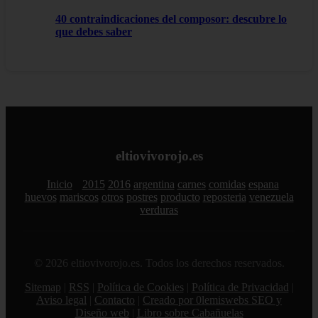
40 contraindicaciones del composor: descubre lo
que debes saber
eltiovivorojo.es
Inicio
2015
2016
argentina
carnes
comidas
espana
huevos
mariscos
otros
postres
producto
reposteria
venezuela
verduras
© 2026 eltiovivorojo.es. Todos los derechos reservados.
Sitemap
|
RSS
|
Política de Cookies
|
Política de Privacidad
|
Aviso legal
|
Contacto
|
Creado por 0lemiswebs SEO y
Diseño web
|
Libro sobre Cabañuelas