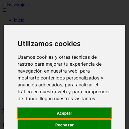
eltiovivorojo.es
☰
Inicio
2015
2016
argentina
Utilizamos cookies
carnes
comidas
espana
Usamos cookies y otras técnicas de
huevos
rastreo para mejorar tu experiencia de
mariscos
navegación en nuestra web, para
otros
postres
mostrarte contenidos personalizados y
producto
anuncios adecuados, para analizar el
reposteria
tráfico en nuestra web y para comprender
venezuela
verduras
de donde llegan nuestros visitantes.
Inicio
>
recetas
>
Recetas Cookeo: POLLO ASADO EN OLLA
COOKEO
Aceptar
Recetas Cookeo: POLLO ASADO EN
Rechazar