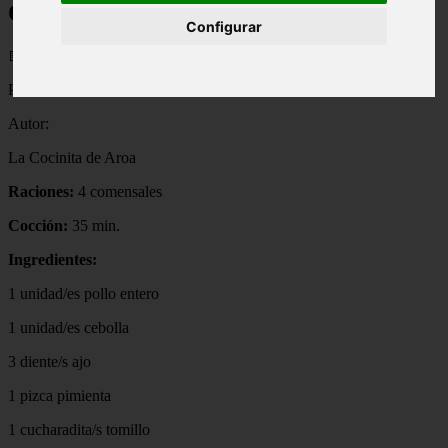
OLLA COOKEO
Configurar
📅 13/05/2025
POLLO ASADO EN OLLA COOKEO
Autor:
La Cocinita de Aroa
Raciones:
4 comensales
Cocción:
35 min.
Ingredientes:
1 unidad/es pollo entero
1 unidad/es cebolla
3 diente/s ajo
1 pizca pimienta
1 cucharadita/s tomillo