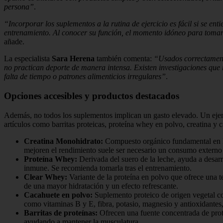
persona”
.
“Incorporar los suplementos a la rutina de ejercicio es fácil si se e
entrenamiento. Al conocer su función, el momento idóneo para tomarl
añade.
La especialista
Sara Herena
también comenta:
“Usados correctamente
no practican deporte de manera intensa. Existen investigaciones que re
falta de tiempo o patrones alimenticios irregulares”
.
Opciones accesibles y productos destacados
Además, no todos los suplementos implican un gasto elevado. Un eje
artículos como barritas proteicas, proteína whey en polvo, creatina y
Creatina Monohidrato:
Compuesto orgánico fundamental en la 
mejoren el rendimiento suele ser necesario un consumo externo d
Proteína Whey:
Derivada del suero de la leche, ayuda a desarro
inmune. Se recomienda tomarla tras el entrenamiento.
Clear Whey:
Variante de la proteína en polvo que ofrece una t
de una mayor hidratación y un efecto refrescante.
Cacahuete en polvo:
Suplemento proteico de origen vegetal con
como vitaminas B y E, fibra, potasio, magnesio y antioxidantes, b
Barritas de proteínas:
Ofrecen una fuente concentrada de prote
ayudando a mantener la musculatura.