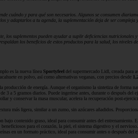
ntiende cuándo y para qué son necesarios. Algunos se consumen diariame
os y adaptarlos a tu agenda, la suplementación deja de ser compleja 
, los suplementos pueden ayudar a suplir deficiencias nutricionales y 
spaldan los beneficios de estos productos para la salud, los niveles de 
mplo es la nueva línea
Sportyfeel
del supermercado Lidl, creada para asis
 cacahuete en polvo, así como alternativas veganas, con precios desde
1,
producción de energía. Aunque el organismo la sintetiza de forma natu
e 3 a 5 gramos diarios. Puede ingerirse antes, durante o después del ej
llar y conservar la masa muscular, acelera la recuperación post-ejercic
extura más ligera, similar a un zumo, sin azúcares añadidos. Proporcion
 bajo contenido graso, ideal para consumir antes del entrenamiento. Es 
eneficiosos para el corazón, la piel, el sistema digestivo y el nervioso.
ínas en un formato práctico, ideal para consumir antes o después del ej