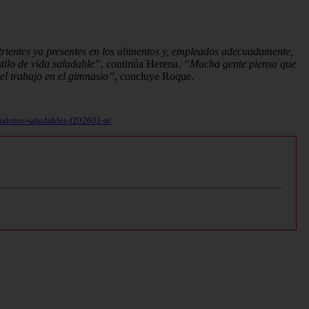
utrientes ya presentes en los alimentos y, empleados adecuadamente,
tilo de vida saludable”
, continúa Herena.
“Mucha gente piensa que
del trabajo en el gimnasio”
, concluye Roque.
-habitos-saludables-f202601-n/