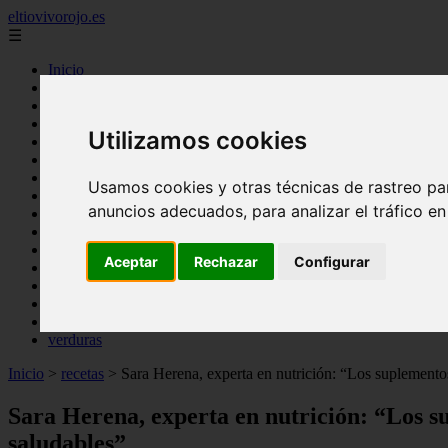
eltiovivorojo.es
☰
Inicio
2015
2016
Utilizamos cookies
argentina
carnes
comidas
Usamos cookies y otras técnicas de rastreo pa
espana
anuncios adecuados, para analizar el tráfico e
huevos
mariscos
otros
Aceptar
Rechazar
Configurar
postres
producto
reposteria
venezuela
verduras
Inicio
>
recetas
>
Sara Herena, experta en nutrición: “Los suplementos
Sara Herena, experta en nutrición: “Los s
saludables”