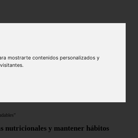
ara mostrarte contenidos personalizados y
isitantes.
udables”
s nutricionales y mantener hábitos