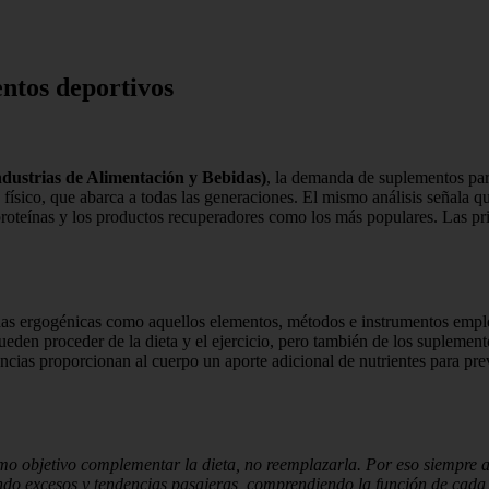
ntos deportivos
dustrias de Alimentación y Bebidas)
, la demanda de suplementos par
 físico, que abarca a todas las generaciones. El mismo análisis señala 
proteínas y los productos recuperadores como los más populares. Las pr
as ergogénicas como aquellos elementos, métodos e instrumentos emplea
eden proceder de la dieta y el ejercicio, pero también de los suplemento
ncias proporcionan al cuerpo un aporte adicional de nutrientes para pr
o objetivo complementar la dieta, no reemplazarla. Por eso siempre a
ando excesos y tendencias pasajeras, comprendiendo la función de cada