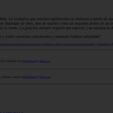
indible. La verdad es que muchos suplementos se elaboran a partir de n
 de depender de ellos, sino de usarlos como un respaldo dentro de un es
o es cierto. La proteína siempre requiere del esfuerzo y la constancia 
ricion-los-suplementos-pueden-ayudar-a-cubrir-carencias-nutricionales-y-mantener
ual, contacte en
bitelchux@yahoo.es
.
s, please contact
bitelchux@yahoo.es
.