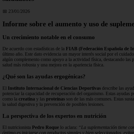
📅 23/01/2026
Informe sobre el aumento y uso de supleme
Un crecimiento notable en el consumo
De acuerdo con estadísticas de la
FIAB (Federación Española de In
último año. Este dato evidencia un mayor interés social por el cuidado
algún complemento como apoyo a la actividad física, destacando las 
salud más robusta y una mejora en la apariencia física.
¿Qué son las ayudas ergogénicas?
El
Instituto Internacional de Ciencias Deportivas
describe las ayud
potenciar la capacidad de recuperación del organismo. Estas ayudas pu
como la
creatina
y las
proteínas
son de las más comunes. Estas susta
la salud digestiva y la prevención de posibles lesiones.
La perspectiva de los expertos en nutrición
El nutricionista
Pedro Roque
lo aclara:
“La suplementación tiene com
óptimo es iniciarse con productos simples y bien seleccionados, evit