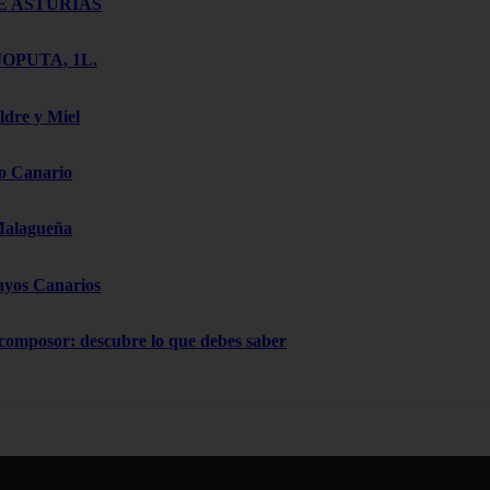
E ASTURIAS
OPUTA, 1L.
ldre y Miel
o Canario
Malagueña
ayos Canarios
 composor: descubre lo que debes saber