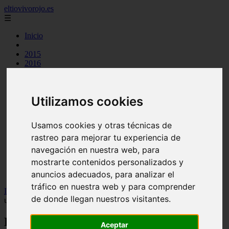
eltiovivorojo.es
☰
Inicio
2015
2016
argentina
carnes
comidas
Utilizamos cookies
espana
huevos
mariscos
Usamos cookies y otras técnicas de
otros
postres
rastreo para mejorar tu experiencia de
producto
navegación en nuestra web, para
reposteria
mostrarte contenidos personalizados y
venezuela
verduras
anuncios adecuados, para analizar el
tráfico en nuestra web y para comprender
Inicio
>
recetas
>
Descubre la mejor tortilla de patatas en Santander:
de donde llegan nuestros visitantes.
una ruta irresistible para los amantes del buen comer
Descubre la mejor tortilla de patatas en
Aceptar