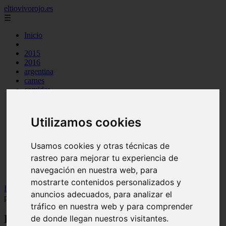
eltiovivorojo.es
☰
Inicio
2015
2016
argentina
carnes
comidas
espana
huevos
mariscos
Utilizamos cookies
otros
postres
producto
Usamos cookies y otras técnicas de
reposteria
rastreo para mejorar tu experiencia de
venezuela
navegación en nuestra web, para
verduras
mostrarte contenidos personalizados y
Inicio
>
recetas
>
Deliciosas costillas de cordero al horno con
anuncios adecuados, para analizar el
patatas
tráfico en nuestra web y para comprender
Deliciosas costillas de cordero al horno
de donde llegan nuestros visitantes.