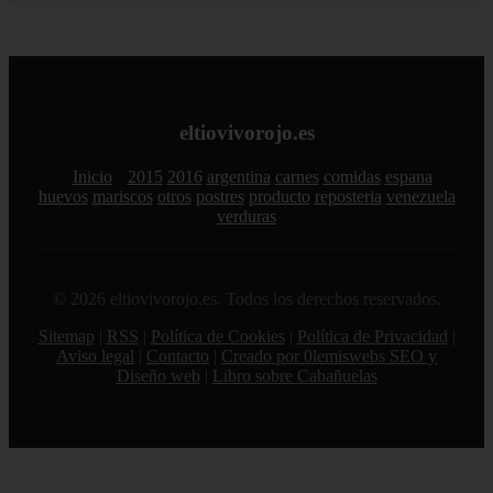
eltiovivorojo.es
Inicio
2015
2016
argentina
carnes
comidas
espana
huevos
mariscos
otros
postres
producto
reposteria
venezuela
verduras
© 2026 eltiovivorojo.es. Todos los derechos reservados.
Sitemap
|
RSS
|
Política de Cookies
|
Política de Privacidad
|
Aviso legal
|
Contacto
|
Creado por 0lemiswebs SEO y
Diseño web
|
Libro sobre Cabañuelas