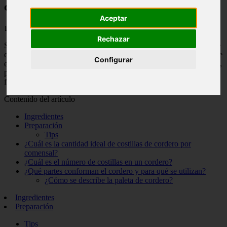
con patatas
Aceptar
📅 21/05/2025
Rechazar
Si eres un amante de la comida sabrosa y deliciosa, estas costillas de
cordero al horno con patatas son perfectas para ti. En este artículo, te
Configurar
enseñaremos cómo preparar este platillo de manera sencilla y rápida,
para que puedas disfrutar de una deliciosa cena en casa con tu
familia o amigos.
Contenido del artículo
Ingredientes
Preparación
Tips
¿Cuál es la cantidad ideal de costillas de cordero por
comensal?
¿Cuál es el número de costillas en un cordero?
¿Qué partes conforman el cordero y para qué se utilizan?
¿Cómo se describe la paleta de cordero?
Ingredientes
Preparación
Tips