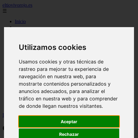
eltiovivorojo.es
☰
Inicio
2015
2016
argentina
Utilizamos cookies
carnes
comidas
espana
Usamos cookies y otras técnicas de
huevos
rastreo para mejorar tu experiencia de
mariscos
navegación en nuestra web, para
otros
postres
mostrarte contenidos personalizados y
producto
anuncios adecuados, para analizar el
reposteria
tráfico en nuestra web y para comprender
venezuela
verduras
de donde llegan nuestros visitantes.
Inicio
>
recetas
>
Como hacer Arroz con pollo y aceitunas
Aceptar
Como hacer Arroz con pollo y aceitunas
Rechazar