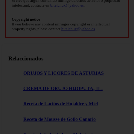
Si cree que algún contenido infringe derechos de autor o propiedad
intelectual, contacte en
bitelchux@yahoo.es
.
Copyright notice
If you believe any content infringes copyright or intellectual
property rights, please contact
bitelchux@yahoo.es
.
Relaccionados
ORUJOS Y LICORES DE ASTURIAS
CREMA DE ORUJO HIJOPUTA, 1L.
Receta de Lacitos de Hojaldre y Miel
Receta de Mousse de Gofio Canario