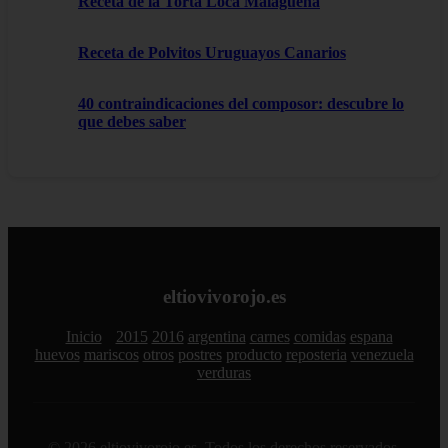
Receta de la Torta Loca Malagueña
Receta de Polvitos Uruguayos Canarios
40 contraindicaciones del composor: descubre lo
que debes saber
eltiovivorojo.es
Inicio
2015
2016
argentina
carnes
comidas
espana
huevos
mariscos
otros
postres
producto
reposteria
venezuela
verduras
© 2026 eltiovivorojo.es. Todos los derechos reservados.