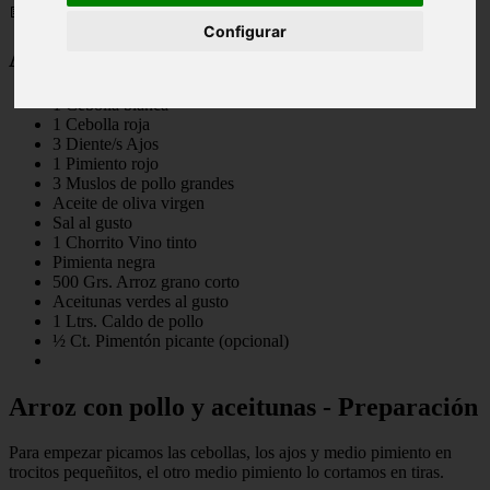
📅 16/05/2025
Configurar
Arroz con pollo y aceitunas - ingredientes
1 Cebolla blanca
1 Cebolla roja
3 Diente/s Ajos
1 Pimiento rojo
3 Muslos de pollo grandes
Aceite de oliva virgen
Sal al gusto
1 Chorrito Vino tinto
Pimienta negra
500 Grs. Arroz grano corto
Aceitunas verdes al gusto
1 Ltrs. Caldo de pollo
½ Ct. Pimentón picante (opcional)
Arroz con pollo y aceitunas - Preparación
Para empezar picamos las cebollas, los ajos y medio pimiento en
trocitos pequeñitos, el otro medio pimiento lo cortamos en tiras.