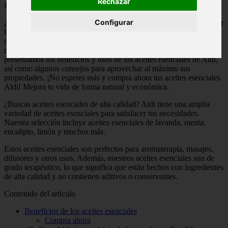
Rechazar
📅 21/05/2025
Configurar
¿Estás buscando una forma natural y efectiva de mejorar tu bienestar
físico y emocional? ¡Los aceites esenciales son la respuesta! Y qué
mejor manera de obtenerlos que a través de Aldi, una marca
reconocida por su calidad y precios asequibles. En este artículo, te
presentamos los beneficios y usos de los aceites esenciales de Aldi,
así como algunos consejos para aprovechar al máximo sus
propiedades. ¡No esperes más y compra ahora tus aceites esenciales
Aldi! Mejora tu vida de forma natural y económica.
¿Buscas aceites esenciales de alta calidad? Aldi tiene una amplia
variedad de aceites esenciales para satisfacer tus necesidades.
Nuestra selección incluye aceites esenciales de lavanda, menta,
eucalipto, limón y muchos más.
Estos aceites esenciales son perfectos para aromaterapia, masajes,
difusores y otros usos. Además, nuestros aceites esenciales son de
grado terapéutico, lo que significa que están hechos con ingredientes
de alta calidad y no contienen aditivos o conservantes.
Contenido del artículo
Beneficios de los aceites esenciales
Compra ahora