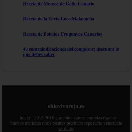
Receta de Mousse de Gofio Canario
Receta de la Torta Loca Malagueña
Receta de Polvitos Uruguayos Canarios
40 contraindicaciones del composor: descubre lo
que debes saber
eltiovivorojo.es
Inicio
2015
2016
argentina
carnes
comidas
espana
huevos
mariscos
otros
postres
producto
reposteria
venezuela
verduras