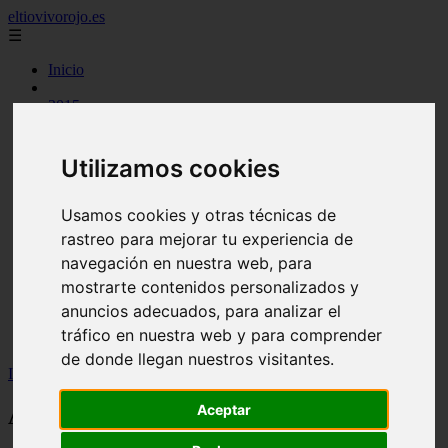
eltiovivorojo.es
☰
Inicio
2015
2016
argentina
carnes
Utilizamos cookies
comidas
espana
huevos
Usamos cookies y otras técnicas de
mariscos
rastreo para mejorar tu experiencia de
otros
navegación en nuestra web, para
postres
producto
mostrarte contenidos personalizados y
reposteria
anuncios adecuados, para analizar el
venezuela
tráfico en nuestra web y para comprender
verduras
de donde llegan nuestros visitantes.
Inicio
>
recetas
>
Aceites esenciales aldi: ¡compra ahora!
Aceptar
Aceites esenciales aldi: ¡compra ahora!