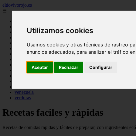
eltiovivorojo.es
☰
2015
Utilizamos cookies
2016
argentina
carnes
Usamos cookies y otras técnicas de rastreo pa
comidas
anuncios adecuados, para analizar el tráfico e
espana
huevos
mariscos
Aceptar
Rechazar
Configurar
otros
postres
producto
reposteria
venezuela
verduras
Recetas faciles y rápidas
Recetas de comidas rapidas y fáciles de preparar, con ingredientes ec