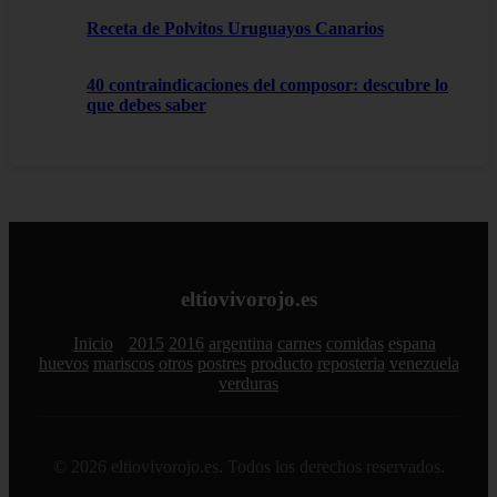
Receta de Polvitos Uruguayos Canarios
40 contraindicaciones del composor: descubre lo
que debes saber
eltiovivorojo.es
Inicio
2015
2016
argentina
carnes
comidas
espana
huevos
mariscos
otros
postres
producto
reposteria
venezuela
verduras
© 2026 eltiovivorojo.es. Todos los derechos reservados.