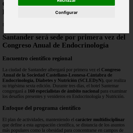
Rechazar
Congreso anual de Endocrinología,
Diabetes y Nutrición
Configurar
📅 08/11/2025
Santander será sede por primera vez del
Congreso Anual de Endocrinología
Encuentro científico regional
La ciudad de Santander albergará por primera vez el
Congreso
Anual de la Sociedad Castellano-Leonesa-Cántabra de
Endocrinología, Diabetes y Nutrición (SCLEDyN)
, que realiza
su trigésima sexta edición. Durante tres días, el hotel Santemar
congregará a
160 especialistas de ámbito nacional
para examinar
los desafíos presentes y venideros en Endocrinología y Nutrición.
Enfoque del programa científico
El plan de actividades, manteniendo el
carácter multidisciplinar
que define a esta agrupación científica, se distancia de los asuntos
más populares como la obesidad para concentrarse en campos de