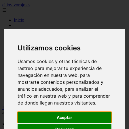
eltiovivorojo.es
☰
Inicio
2015
2016
argentina
carnes
Utilizamos cookies
comidas
espana
Usamos cookies y otras técnicas de
huevos
mariscos
rastreo para mejorar tu experiencia de
otros
navegación en nuestra web, para
postres
mostrarte contenidos personalizados y
producto
reposteria
anuncios adecuados, para analizar el
venezuela
tráfico en nuestra web y para comprender
verduras
de donde llegan nuestros visitantes.
Inicio
>
recetas
>
Santander acoge por primera vez el Congreso
anual de Endocrinología, Diabetes y Nutrición
Aceptar
Santander acoge por primera vez el