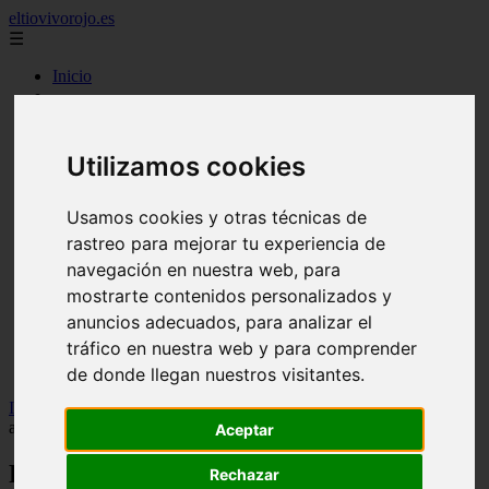
eltiovivorojo.es
☰
Inicio
2015
2016
argentina
Utilizamos cookies
carnes
comidas
espana
Usamos cookies y otras técnicas de
huevos
rastreo para mejorar tu experiencia de
mariscos
navegación en nuestra web, para
otros
postres
mostrarte contenidos personalizados y
producto
anuncios adecuados, para analizar el
reposteria
tráfico en nuestra web y para comprender
venezuela
verduras
de donde llegan nuestros visitantes.
Inicio
>
recetas
>
Recetas Cookeo: Albóndigas con salsa de
almendras
Aceptar
Recetas Cookeo: Albóndigas con salsa de
Rechazar