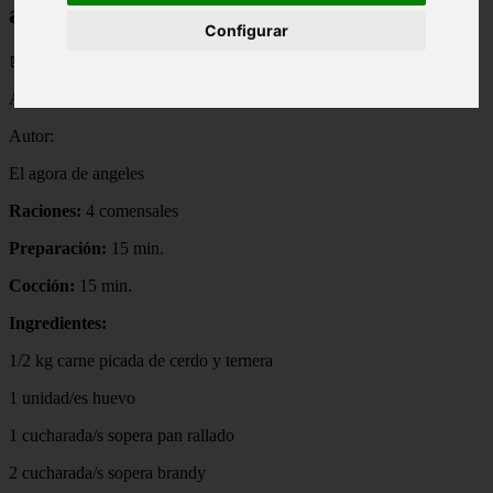
almendras
Configurar
📅 02/09/2025
Albóndigas con salsa de almendras
Autor:
El agora de angeles
Raciones:
4 comensales
Preparación:
15 min.
Cocción:
15 min.
Ingredientes:
1/2 kg carne picada de cerdo y ternera
1 unidad/es huevo
1 cucharada/s sopera pan rallado
2 cucharada/s sopera brandy