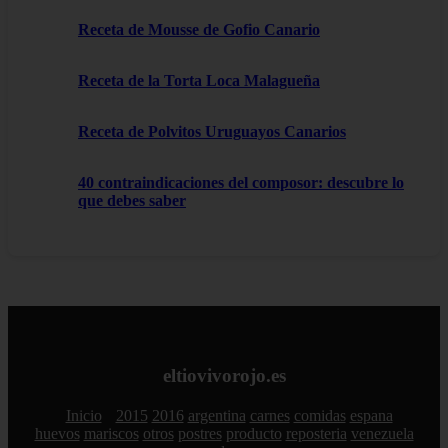
Receta de Mousse de Gofio Canario
Receta de la Torta Loca Malagueña
Receta de Polvitos Uruguayos Canarios
40 contraindicaciones del composor: descubre lo
que debes saber
eltiovivorojo.es
Inicio
2015
2016
argentina
carnes
comidas
espana
huevos
mariscos
otros
postres
producto
reposteria
venezuela