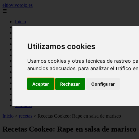
eltiovivorojo.es
☰
Inicio
2015
2016
argentina
Utilizamos cookies
carnes
comidas
Usamos cookies y otras técnicas de rastreo pa
espana
huevos
anuncios adecuados, para analizar el tráfico e
mariscos
otros
postres
Aceptar
Rechazar
Configurar
producto
reposteria
venezuela
verduras
Inicio
>
recetas
>
Recetas Cookeo: Rape en salsa de marisco
Recetas Cookeo: Rape en salsa de marisco