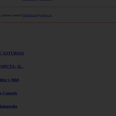
s, please contact
bitelchux@yahoo.es
.
E ASTURIAS
OPUTA, 1L.
ldre y Miel
o Canario
Malagueña