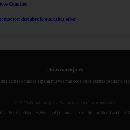
ayos Canarios
 composor: descubre lo que debes saber
eltiovivorojo.es
tina
carnes
comidas
espana
huevos
mariscos
otros
postres
producto
rep
© 2026 eltiovivorojo.es. Todos los derechos reservados.
tica de Privacidad
|
Aviso legal
|
Contacto
|
Creado por 0lemiswebs SE