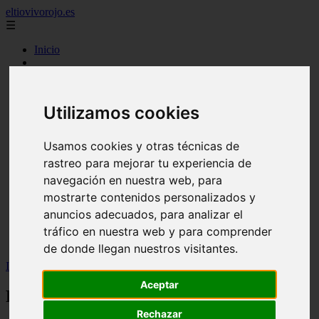
eltiovivorojo.es
☰
Inicio
2015
2016
argentina
Utilizamos cookies
carnes
comidas
espana
Usamos cookies y otras técnicas de
huevos
rastreo para mejorar tu experiencia de
mariscos
otros
navegación en nuestra web, para
postres
mostrarte contenidos personalizados y
producto
anuncios adecuados, para analizar el
reposteria
venezuela
tráfico en nuestra web y para comprender
verduras
de donde llegan nuestros visitantes.
Inicio
>
recetas
>
Recetas Cookeo: Pollo al ajillo
Aceptar
Recetas Cookeo: Pollo al ajillo
Rechazar