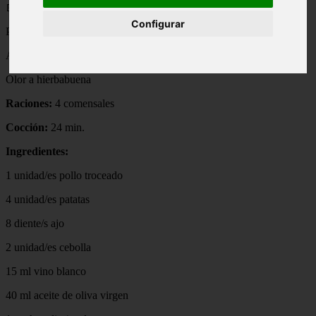
📅 15/05/2025
Configurar
Pollo al ajillo
Autor:
Olor a hierbabuena
Raciones:
4 comensales
Cocción:
24 min.
Ingredientes:
1 unidad/es pollo troceado
4 unidad/es patatas
8 diente/s ajo
2 unidad/es cebolla
15 ml vino blanco
40 ml aceite de oliva virgen