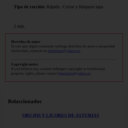
Tipo de cocción:
Rápida : Cerrar y bloquear tapa
2 min.
Derechos de autor
Si cree que algún contenido infringe derechos de autor o propiedad
intelectual, contacte en
bitelchux@yahoo.es
.
Copyright notice
If you believe any content infringes copyright or intellectual
property rights, please contact
bitelchux@yahoo.es
.
Relaccionados
ORUJOS Y LICORES DE ASTURIAS