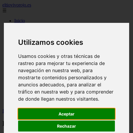
eltiovivorojo.es
☰
Inicio
2015
2016
Utilizamos cookies
argentina
carnes
comidas
Usamos cookies y otras técnicas de
espana
rastreo para mejorar tu experiencia de
huevos
mariscos
navegación en nuestra web, para
otros
mostrarte contenidos personalizados y
postres
anuncios adecuados, para analizar el
producto
reposteria
tráfico en nuestra web y para comprender
venezuela
de donde llegan nuestros visitantes.
verduras
Inicio
>
recetas
>
Receta Pannacotta de vainilla
Aceptar
Receta Pannacotta de vainilla
Rechazar