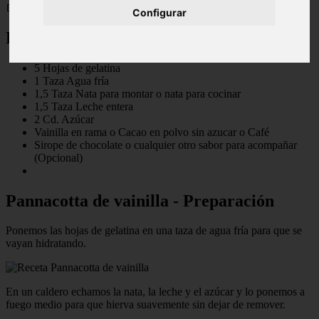
📅 16/05/2025
Configurar
Pannacotta de vainilla - ingredientes
5 Hojas de gelatina
1 Taza Agua fría
1,5 Taza Nata para montar o nata para cocinar
1,5 Taza Leche entera
2 Cd. Azúcar
Vainilla en rama o Cacao en polvo sin azucar o Café
Sirope de chocolate o cualquier otro sabor para acompañar
(Opcional)
Pannacotta de vainilla - Preparación
Ponemos las hojas de gelatina en una taza de agua fría para que se
vayan hidratando.
En un caldero echamos la nata, la leche y el azúcar y lo ponemos a
fuego medio para que hierva suavemente sin dejar de remover.