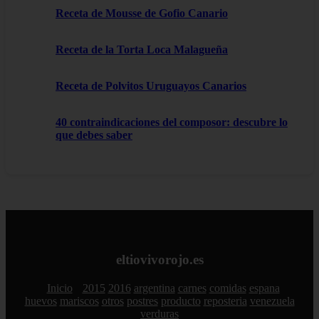
Receta de Mousse de Gofio Canario
Receta de la Torta Loca Malagueña
Receta de Polvitos Uruguayos Canarios
40 contraindicaciones del composor: descubre lo
que debes saber
eltiovivorojo.es
Inicio
2015
2016
argentina
carnes
comidas
espana
huevos
mariscos
otros
postres
producto
reposteria
venezuela
verduras