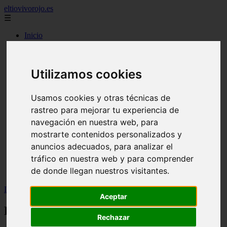
eltiovivorojo.es
☰
Inicio
2015
2016
Utilizamos cookies
argentina
carnes
comidas
Usamos cookies y otras técnicas de
espana
huevos
rastreo para mejorar tu experiencia de
mariscos
navegación en nuestra web, para
otros
mostrarte contenidos personalizados y
postres
producto
anuncios adecuados, para analizar el
reposteria
tráfico en nuestra web y para comprender
venezuela
de donde llegan nuestros visitantes.
verduras
Inicio
>
recetas
>
Receta Gofres de bizcocho
Aceptar
Receta Gofres de bizcocho
Rechazar