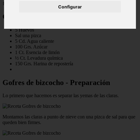
📅 10/05/2025
Configurar
Gofres de bizcocho - ingredientes
5 Huevos
Sal una pizca
5 Cd. Agua caliente
100 Grs. Azúcar
1 Ct. Esencia de limón
½ Ct. Levadura química
150 Grs. Harina de repostería
Gofres de bizcocho - Preparación
Lo primero que hacemos es separar las yemas de las claras.
Montamos las claras a punto de nieve con una pizca de sal para que
queden bien firmes.