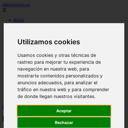
eltiovivorojo.es
☰
Inicio
2015
2016
Utilizamos cookies
argentina
carnes
comidas
Usamos cookies y otras técnicas de
espana
huevos
rastreo para mejorar tu experiencia de
mariscos
navegación en nuestra web, para
otros
mostrarte contenidos personalizados y
postres
producto
anuncios adecuados, para analizar el
reposteria
tráfico en nuestra web y para comprender
venezuela
de donde llegan nuestros visitantes.
verduras
Inicio
>
recetas
>
Receta Ensalada César de Jamie Oliver
Aceptar
Receta Ensalada César de Jamie Oliver
Rechazar