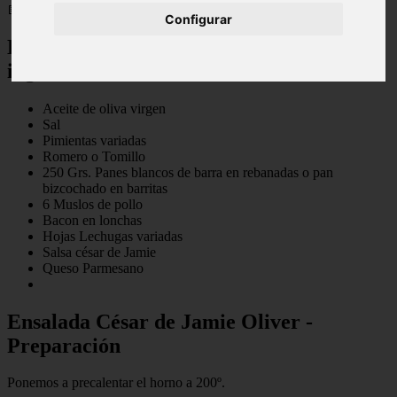
📅 06/09/2025
Configurar
Ensalada César de Jamie Oliver -
ingredientes
Aceite de oliva virgen
Sal
Pimientas variadas
Romero o Tomillo
250 Grs. Panes blancos de barra en rebanadas o pan
bizcochado en barritas
6 Muslos de pollo
Bacon en lonchas
Hojas Lechugas variadas
Salsa césar de Jamie
Queso Parmesano
Ensalada César de Jamie Oliver -
Preparación
Ponemos a precalentar el horno a 200º.