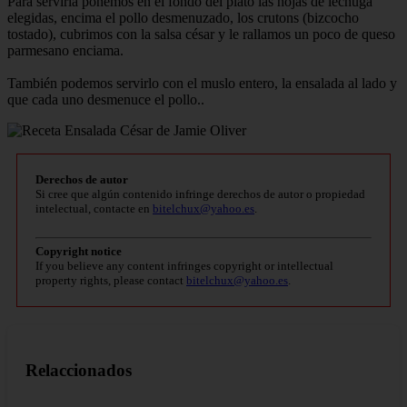
Para servirla ponemos en el fondo del plato las hojas de lechuga
elegidas, encima el pollo desmenuzado, los crutons (bizcocho
tostado), cubrimos con la salsa césar y le rallamos un poco de queso
parmesano enciama.
También podemos servirlo con el muslo entero, la ensalada al lado y
que cada uno desmenuce el pollo..
Derechos de autor
Si cree que algún contenido infringe derechos de autor o propiedad
intelectual, contacte en
bitelchux@yahoo.es
.
Copyright notice
If you believe any content infringes copyright or intellectual
property rights, please contact
bitelchux@yahoo.es
.
Relaccionados