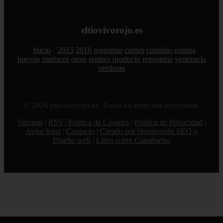
eltiovivorojo.es
Inicio
2015
2016
argentina
carnes
comidas
espana
huevos
mariscos
otros
postres
producto
reposteria
venezuela
verduras
© 2026 eltiovivorojo.es. Todos los derechos reservados.
Sitemap
|
RSS
|
Política de Cookies
|
Política de Privacidad
|
Aviso legal
|
Contacto
|
Creado por 0lemiswebs SEO y
Diseño web
|
Libro sobre Cabañuelas