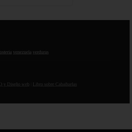
osteria
venezuela
verduras
O y Diseño web
|
Libro sobre Cabañuelas