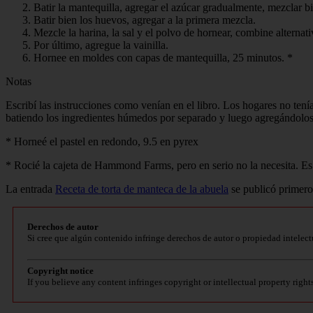
Batir la mantequilla, agregar el azúcar gradualmente, mezclar b
Batir bien los huevos, agregar a la primera mezcla.
Mezcle la harina, la sal y el polvo de hornear, combine alternat
Por último, agregue la vainilla.
Hornee en moldes con capas de mantequilla, 25 minutos. *
Notas
Escribí las instrucciones como venían en el libro. Los hogares no tení
batiendo los ingredientes húmedos por separado y luego agregándolos
* Horneé el pastel en redondo, 9.5 en pyrex
* Rocié la cajeta de Hammond Farms, pero en serio no la necesita. Es 
La entrada
Receta de torta de manteca de la abuela
se publicó primer
Derechos de autor
Si cree que algún contenido infringe derechos de autor o propiedad intelect
Copyright notice
If you believe any content infringes copyright or intellectual property right