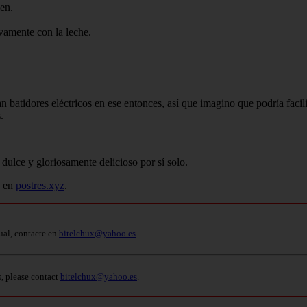
ien.
ivamente con la leche.
an batidores eléctricos en ese entonces, así que imagino que podría faci
.
dulce y gloriosamente delicioso por sí solo.
o en
postres.xyz
.
ual, contacte en
bitelchux@yahoo.es
.
s, please contact
bitelchux@yahoo.es
.