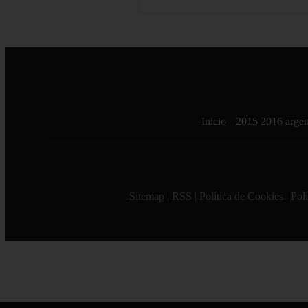
Inicio
2015
2016
argen
Sitemap
|
RSS
|
Política de Cookies
|
Polí