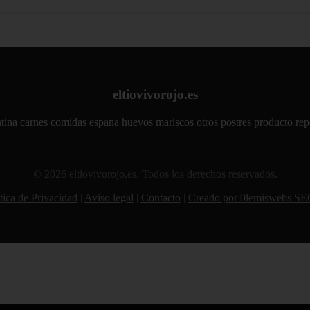
eltiovivorojo.es
tina
carnes
comidas
espana
huevos
mariscos
otros
postres
producto
rep
© 2026 eltiovivorojo.es. Todos los derechos reservados.
tica de Privacidad
|
Aviso legal
|
Contacto
|
Creado por 0lemiswebs SE