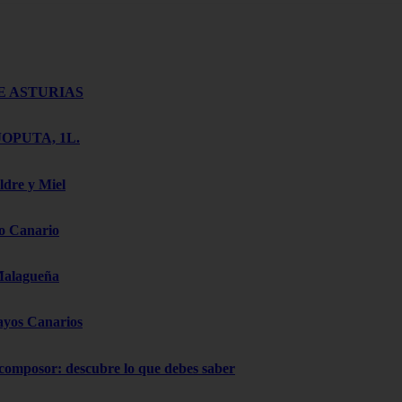
E ASTURIAS
OPUTA, 1L.
ldre y Miel
o Canario
Malagueña
ayos Canarios
 composor: descubre lo que debes saber