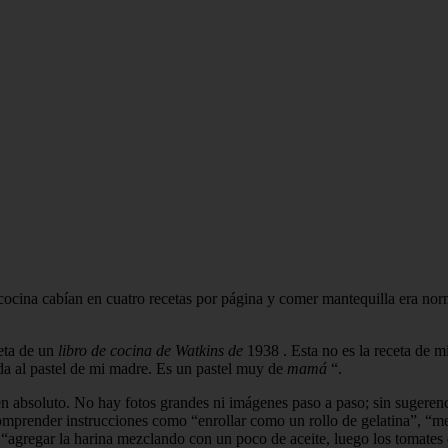
e cocina cabían en cuatro recetas por página y comer mantequilla era no
ceta de un
libro de cocina de Watkins de
1938 . Esta no es la receta de m
rda al pastel de mi madre. Es un pastel muy de
mamá
“.
n absoluto. No hay fotos grandes ni imágenes paso a paso; sin sugerenci
omprender instrucciones como “enrollar como un rollo de gelatina”, “mez
y “agregar la harina mezclando con un poco de aceite, luego los tomates 