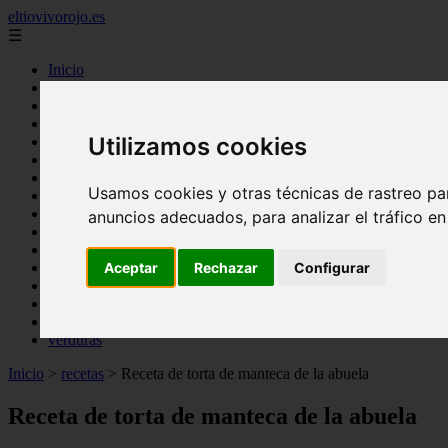
eltiovivorojo.es
☰
Inicio
2015
2016
Utilizamos cookies
argentina
carnes
comidas
Usamos cookies y otras técnicas de rastreo pa
espana
huevos
anuncios adecuados, para analizar el tráfico e
mariscos
otros
Aceptar
Rechazar
Configurar
postres
producto
reposteria
venezuela
verduras
Inicio
>
recetas
>
Receta de torta de manteca de la abuela
Receta de torta de manteca de la abuela